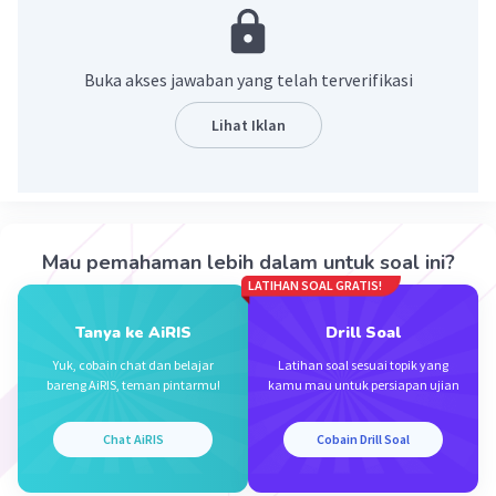
·
5.0
(
1
)
Balas
Beri Rating
Buka akses jawaban yang telah terverifikasi
Lihat Iklan
Iklan
Mau pemahaman lebih dalam untuk soal ini?
LATIHAN SOAL GRATIS!
Tanya ke AiRIS
Drill Soal
Yuk, cobain chat dan belajar
Latihan soal sesuai topik yang
bareng AiRIS, teman pintarmu!
kamu mau untuk persiapan ujian
Chat AiRIS
Cobain Drill Soal