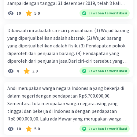
sampai dengan tanggal 31 desember 2019, telah 8 kali
terbit. 4. gaji terutang untuk periode berjalan sebesar
10
5.0
Jawaban terverifikasi
Rp800.000,00 dari data di atas, pencatatan jurnal pembalik
yang benar adalah ....
Dibawaah ini adaalah ciri-ciri perusahaan. (1) Wujud barang
yang diperjualbelikan adalah abstrak. (2) Wujud barang
yang diperjualbelikan adalah fisik. (3) Pendapatan pokok
diperoleh dari penjualan barang. (4) Pendapatan yang
diperoleh dari penjualan jasa.Dari ciri-ciri tersebut yang
merupakan ciri dari perusahaan dagang ditunjukan pada
4
3.0
Jawaban terverifikasi
nomor…. a. 1 dan 3 b. 3 dan 4 c. 2 dan 3 d. 1 dan 2 e. 2 dan 4
Andi merupakan warga negara Indonesia yang bekerja di
dalam negeri dengan pendapatan Rp6.700.000,00.
Sementara Lula merupakan warga negara asing yang
tinggal dan bekerja di Indonesia dengan pendapatan
Rp8.900.000,00. Lalu ada Mawar yang merupakan warga
negara Indonesia yang tinggal dan bekerja di luar negeri
10
5.0
Jawaban terverifikasi
dengan pendapatan Rp11.000.000,00. Hitunglah PNB