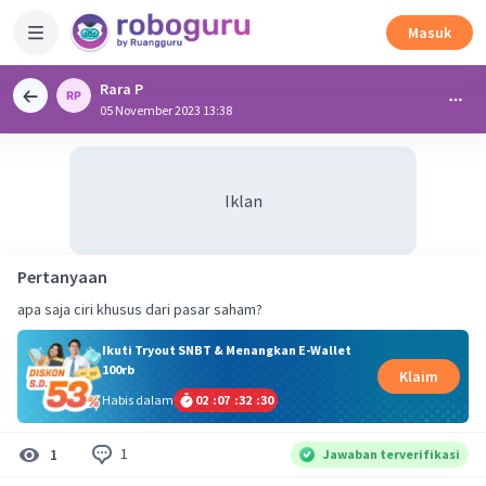
Masuk
Rara P
05 November 2023 13:38
Iklan
Pertanyaan
apa saja ciri khusus dari pasar saham?
Ikuti Tryout SNBT & Menangkan E-Wallet
100rb
Klaim
Habis dalam
02
:
07
:
32
:
30
1
1
Jawaban terverifikasi