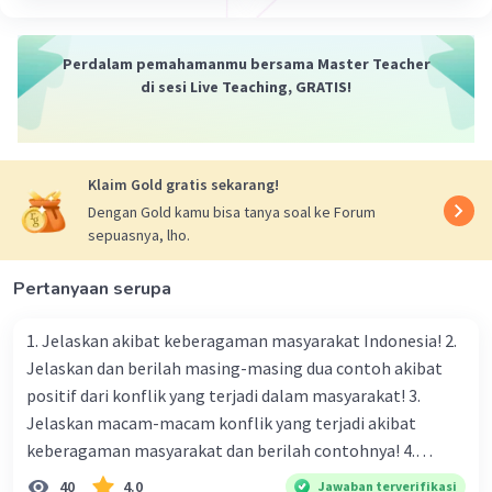
Perdalam pemahamanmu bersama Master Teacher
di sesi Live Teaching, GRATIS!
Iklan
Klaim Gold gratis sekarang!
Dengan Gold kamu bisa tanya soal ke Forum
sepuasnya, lho.
Pertanyaan serupa
1. Jelaskan akibat keberagaman masyarakat Indonesia! 2.
Jelaskan dan berilah masing-masing dua contoh akibat
positif dari konflik yang terjadi dalam masyarakat! 3.
Jelaskan macam-macam konflik yang terjadi akibat
keberagaman masyarakat dan berilah contohnya! 4.
Mengapa dalam masyarakat yang memiliki keberagaman
40
4.0
Jawaban terverifikasi