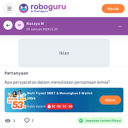
Masuk
Mazaya M
29 Januari 2024 21:33
Iklan
Pertanyaan
Apa persyaratan dalam menuliskan persamaan kimia?
Ikuti Tryout SNBT & Menangkan E-Wallet
100rb
Klaim
Habis dalam
02
:
02
:
51
:
29
1
1
Jawaban terverifikasi