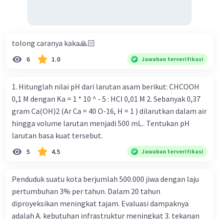
tolong caranya kaka🙏🏻
6
1.0
Jawaban terverifikasi
1. Hitunglah nilai pH dari larutan asam berikut: CHCOOH
0,1 M dengan Ka = 1 * 10 ^ - 5 : HCI 0,01 M 2. Sebanyak 0,37
gram Ca(OH)2 (Ar Ca = 40 O-16, H = 1 ) dilarutkan dalam air
hingga volume larutan menjadi 500 mL.. Tentukan pH
larutan basa kuat tersebut.
5
4.5
Jawaban terverifikasi
Penduduk suatu kota berjumlah 500.000 jiwa dengan laju
pertumbuhan 3% per tahun. Dalam 20 tahun
diproyeksikan meningkat tajam. Evaluasi dampaknya
adalah A. kebutuhan infrastruktur meningkat 3. tekanan