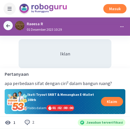
Masuk
Raeesa R
01 Desember 2023 10:29
Iklan
Pertanyaan
apa perbedaan sifat dengan ciri² dalam bangun ruang?
Ikuti Tryout SNBT & Menangkan E-Wallet
100rb
Klaim
Habis dalam
01
:
02
:
00
:
00
2
1
Jawaban terverifikasi