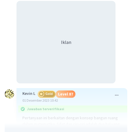
Iklan
Kevin L
Gold
Level 87
01 Desember 2023 10:42
Jawaban terverifikasi
Pertanyaan ini berkaitan dengan konsep bangun ruang
dalam matematika. Sifat dan ciri-ciri adalah dua hal yang
berbeda dalam konteks bangun ruang.