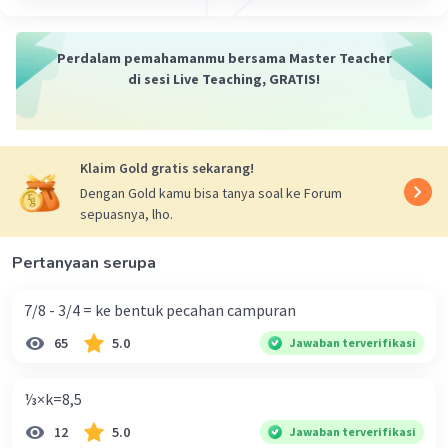
Raeesa R
Level 45
05 Desember 2023 06:58
Perdalam pemahamanmu bersama Master Teacher
di sesi Live Teaching, GRATIS!
Terimakasih ...
Khalista K
Level 26
Klaim Gold gratis sekarang!
04 Desember 2023 12:13
Dengan Gold kamu bisa tanya soal ke Forum
sepuasnya, lho.
Sifat bangun ruang adalah properti intrinsiknya,
sedangkan ciri-ciri adalah deskripsi umum atau
Pertanyaan serupa
Iklan
tanda khusus yang membedakan
7/8 - 3/4 = ke bentuk pecahan campuran
·
5.0
(
1
)
Balas
Beri Rating
65
5.0
Jawaban terverifikasi
Raeesa R
Level 45
05 Desember 2023 06:58
⅓×k=8,5
terimakasih....
12
5.0
Jawaban terverifikasi