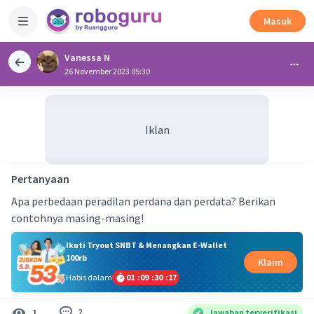
Masuk
Vanessa N
26 November 2023 05:30
Iklan
Pertanyaan
Apa perbedaan peradilan perdana dan perdata? Berikan
contohnya masing-masing!
Ikuti Tryout SNBT & Menangkan E-Wallet
100rb
Klaim
Habis dalam
01
:
09
:
30
:
16
2
1
Jawaban terverifikasi