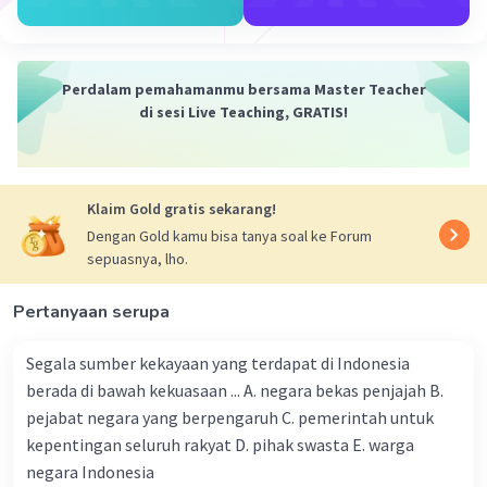
atau denda sesuai dengan hukum yang berlaku.
2. Peradilan Perdata:
Peradilan perdata berkaitan dengan kasus-kasus yang
Perdalam pemahamanmu bersama Master Teacher
melibatkan sengketa antara individu, organisasi, atau
di sesi Live Teaching, GRATIS!
entitas hukum lainnya. Tujuan dari peradilan perdata
adalah untuk menyelesaikan sengketa dan memulihkan
hak-hak yang dilanggar. Kasus-kasus yang masuk dalam
peradilan perdata meliputi sengketa kepemilikan
Klaim Gold gratis sekarang!
properti, kontrak, perceraian, atau gugatan atas
Dengan Gold kamu bisa tanya soal ke Forum
kerugian yang ditimbulkan.
sepuasnya, lho.
Contoh: Jika dua pihak terlibat dalam sengketa
kepemilikan tanah, mereka dapat membawa kasus
Pertanyaan serupa
mereka ke peradilan perdata. Dalam proses ini, kedua
belah pihak akan menyajikan bukti dan argumen mereka
Segala sumber kekayaan yang terdapat di Indonesia
kepada hakim. Hakim akan mempertimbangkan bukti
berada di bawah kekuasaan ... A. negara bekas penjajah B.
dan hukum yang berlaku untuk membuat keputusan
pejabat negara yang berpengaruh C. pemerintah untuk
yang adil mengenai kepemilikan tanah tersebut.
kepentingan seluruh rakyat D. pihak swasta E. warga
Demikianlah perbedaan antara peradilan pidana dan
negara Indonesia