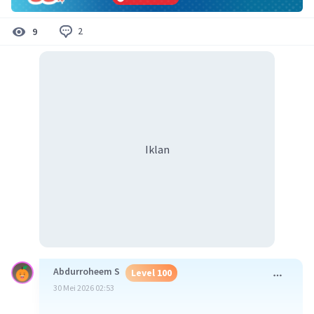
2
9
Iklan
Abdurroheem S
Level 100
30 Mei 2026 02:53