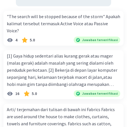
dan sudah selesai di masa lalu, contohnya
kalimat "Jendela itu dibersihkan kemarin" (The
"The search will be stopped because of the storm" Apakah
window was cleaned yesterday).
kalimat tersebut termasuk Active Voice atau Passive
Jadi, perbedaan mendasarnya terletak pada
Voice?
waktu kejadiannya, yang ditandai dengan
4
5.0
perubahan kata bantu (to be) dari is/am/are
Jawaban terverifikasi
menjadi was/were.
[1] Gaya hidup sedentari alias kurang gerak atau mager
·
0.0
(
0
)
Balas
Beri Rating
(malas gerak) adalah masalah yang sering dialami oleh
penduduk perkotaan. [2] Bekerja di depan layar komputer
sepanjang hari, kelamaan terjebak macet di jalan,atau
hobi main gim tanpa diimbangi olahraga merupakan
bentuk dari gaya hidup sedentari. [3] Jika Anda termasuk
16
5.0
Jawaban terverifikasi
salah satu orang yang sering melakukan berbagai
rutinitas tersebut, Anda harus waspada. [4] Pasalnya, gaya
Arti/ terjemahan dari tulisan di bawah ini Fabrics Fabrics
hidup sedentari sangat berbahaya karena membuat Anda
are used around the house to make clothes, curtains,
berisiko terkena diabetes tipe 2. [5] Gaya hidup sedentari
towels and furniture coverings. Fabrics such as catton,
menyebabkan masyarakat, terutama penduduk kota,