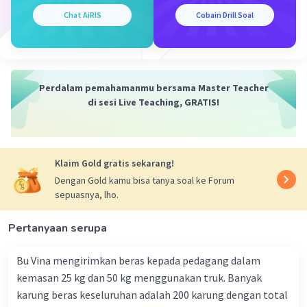
Chat AiRIS
Cobain Drill Soal
Present Simple Passive:
The car
is washed
every Sunday.
(Mobil itu dicuci setiap hari Minggu —
sebuah kebiasaan/rutinitas).
Perdalam pemahamanmu bersama Master Teacher
di sesi Live Teaching, GRATIS!
Past Simple Passive:
The car
was washed
yesterday.
(Mobil
Klaim Gold gratis sekarang!
itu dicuci kemarin — kejadian spesifik
di masa lalu).
Dengan Gold kamu bisa tanya soal ke Forum
sepuasnya, lho.
Kesimpulan:
Meskipun keduanya adalah kalimat pasif (subjek
Pertanyaan serupa
menerima tindakan), perbedaannya hanya pada
kapan
tindakan itu terjadi. Gunakan
am/is/are
Bu Vina mengirimkan beras kepada pedagang dalam
untuk masa sekarang dan
was/were
untuk masa
kemasan 25 kg dan 50 kg menggunakan truk. Banyak
lalu.
karung beras keseluruhan adalah 200 karung dengan total