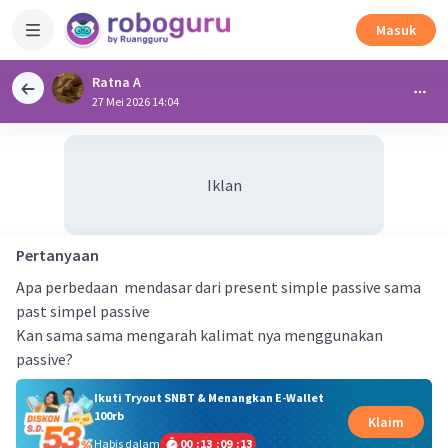
Masuk
Ratna A
27 Mei 2026 14:04
Iklan
Pertanyaan
Apa perbedaan mendasar dari present simple passive sama
past simpel passive
Kan sama sama mengarah kalimat nya menggunakan
passive?
Ikuti Tryout SNBT & Menangkan E-Wallet
100rb
Klaim
Habis dalam
00
:
13
:
09
:
13