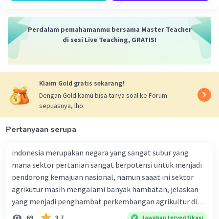
Mahasiswa/Alumni Universitas Negeri Malang
07 Oktober 2023 09:33
Perdalam pemahamanmu bersama Master Teacher
Jawaban terverifikasi
di sesi Live Teaching, GRATIS!
Jawaban yang benar adalah konsep aglomerasi
Iklan
menekankan pada persebaran fenomena yang
mengelompok, sedangkan konsep pola lebih
menekankan pada struktur tata ruang objek permukaan
Klaim Gold gratis sekarang!
bumi secara luas.
Dengan Gold kamu bisa tanya soal ke Forum
sepuasnya, lho.
Konsep geografi merupakan sudut pandang geografi
dalam mengkaji fenomena geosfer. Konsep geografi
dapat dibedakan menjadi 10, termasuk konsep
Pertanyaan serupa
aglomerasi dan pola. Konsep aglomerasi adalah
kecenderungan persebaran fenomena yang bersifat
indonesia merupakan negara yang sangat subur yang
mengelompok dalam beradaptasi dengan
mana sektor pertanian sangat berpotensi untuk menjadi
lingkungannya di cakupan wilayah yang relatif sempit.
pendorong kemajuan nasional, namun saaat ini sektor
Konsep pola merupakan konsep yang menekankan
agrikutur masih mengalami banyak hambatan, jelaskan
pada struktur tata ruang objek permukaan bumi,
misalnya pola pemukiman yang memanjang,
yang menjadi penghambat perkembangan agrikultur di
mengelompok, memusat, dan menyebar.
indonesia
69
3.7
Jawaban terverifikasi