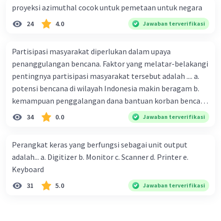
proyeksi azimuthal cocok untuk pemetaan untuk negara
industri dan perdagangan.
24
4.0
Jawaban terverifikasi
·
0.0
(
0
)
Balas
Beri Rating
Partisipasi masyarakat diperlukan dalam upaya
penanggulangan bencana. Faktor yang melatar-belakangi
pentingnya partisipasi masyarakat tersebut adalah .... a.
potensi bencana di wilayah Indonesia makin beragam b.
kemampuan penggalangan dana bantuan korban bencana
makin tinggi c. pemahaman pendidikan kebencanaan
34
0.0
Jawaban terverifikasi
kepada masyarakat masih rendah d. masyarakat
merupakan pihak yang langsung berhadapan dengan
Perangkat keras yang berfungsi sebagai unit output
bencana e. kepercayaan pemerintah bahwa masyarakat
adalah... a. Digitizer b. Monitor c. Scanner d. Printer e.
mampu mengatasi bencana
Keyboard
31
5.0
Jawaban terverifikasi