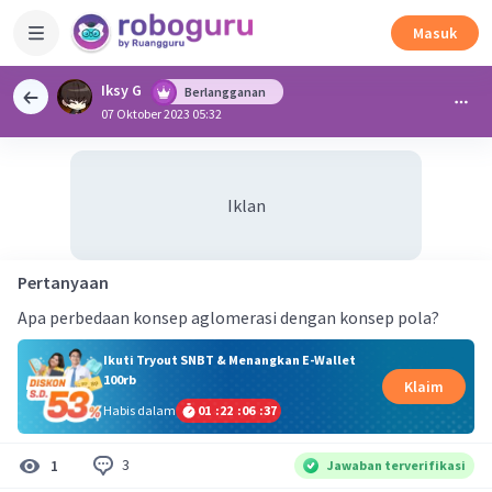
Masuk
Iksy G
Berlangganan
07 Oktober 2023 05:32
Iklan
Pertanyaan
Apa perbedaan konsep aglomerasi dengan konsep pola?
Ikuti Tryout SNBT & Menangkan E-Wallet
100rb
Klaim
Habis dalam
01
:
22
:
06
:
37
3
1
Jawaban terverifikasi