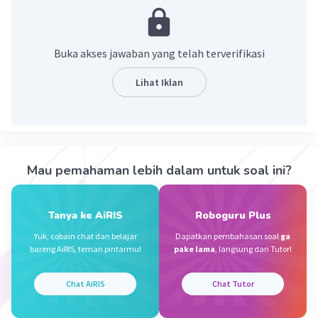
·
5.0
(
2
)
Balas
Beri Rating
Buka akses jawaban yang telah terverifikasi
Aerilyne F
Level 21
Lihat Iklan
11 Oktober 2023 14:58
Jawaban terverifikasi
Kalimat perintah:kata untuk menyuruh
Iklan
Kalimat tanya:kata untuk menanyakan sesuatu
Mau pemahaman lebih dalam untuk soal ini?
·
5.0
(
1
)
Balas
Beri Rating
Tanya ke AiRIS
Roboguru Plus
Yuk, cobain chat dan belajar
Dapatkan pembahasan soal
ga
bareng AiRIS, teman pintarmu!
pake lama
, langsung dari Tutor!
Chat AiRIS
Chat Tutor