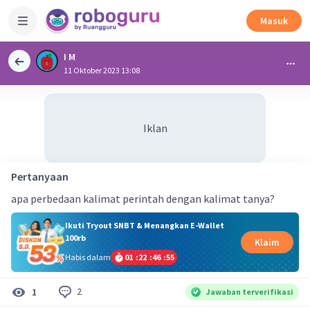
Masuk
I M
11 Oktober 2023 13:08
Iklan
Pertanyaan
apa perbedaan kalimat perintah dengan kalimat tanya?
Ikuti Tryout SNBT & Menangkan E-Wallet
100rb
Klaim
Habis dalam
01
:
22
:
46
:
54
2
1
Jawaban terverifikasi