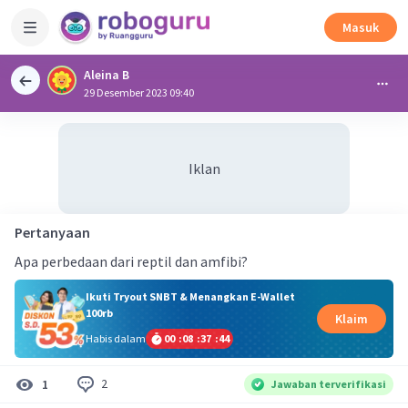
Masuk
Aleina B
29 Desember 2023 09:40
Iklan
Pertanyaan
Apa perbedaan dari reptil dan amfibi?
Ikuti Tryout SNBT & Menangkan E-Wallet
100rb
Klaim
Habis dalam
00
:
08
:
37
:
43
2
1
Jawaban terverifikasi