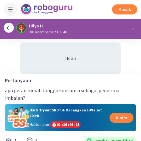
Masuk
Hilya H
30 Desember 2023 09:48
Iklan
Pertanyaan
apa peran rumah tangga konsumsi sebagai penerima
imbalan?
Ikuti Tryout SNBT & Menangkan E-Wallet
100rb
Klaim
Habis dalam
01
:
16
:
46
:
14
2
1
Jawaban terverifikasi