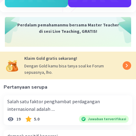
Iklan
sewa dari rumah tangga produsen.
·
0.0
(
0
)
Balas
Beri Rating
Perdalam pemahamanmu bersama Master Teacher
di sesi Live Teaching, GRATIS!
Klaim Gold gratis sekarang!
Dengan Gold kamu bisa tanya soal ke Forum
sepuasnya, lho.
Pertanyaan serupa
Salah satu faktor penghambat perdagangan
internasional adalah ....
19
5.0
Jawaban terverifikasi