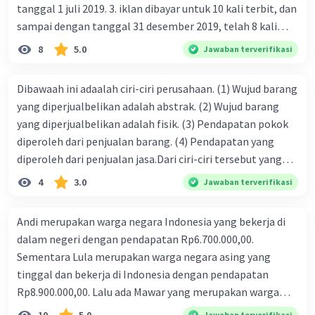
tanggal 1 juli 2019. 3. iklan dibayar untuk 10 kali terbit, dan
sampai dengan tanggal 31 desember 2019, telah 8 kali
terbit. 4. gaji terutang untuk periode berjalan sebesar
8
5.0
Jawaban terverifikasi
Rp800.000,00 dari data di atas, pencatatan jurnal pembalik
yang benar adalah ....
Dibawaah ini adaalah ciri-ciri perusahaan. (1) Wujud barang
yang diperjualbelikan adalah abstrak. (2) Wujud barang
yang diperjualbelikan adalah fisik. (3) Pendapatan pokok
diperoleh dari penjualan barang. (4) Pendapatan yang
diperoleh dari penjualan jasa.Dari ciri-ciri tersebut yang
merupakan ciri dari perusahaan dagang ditunjukan pada
4
3.0
Jawaban terverifikasi
nomor…. a. 1 dan 3 b. 3 dan 4 c. 2 dan 3 d. 1 dan 2 e. 2 dan 4
Andi merupakan warga negara Indonesia yang bekerja di
dalam negeri dengan pendapatan Rp6.700.000,00.
Sementara Lula merupakan warga negara asing yang
tinggal dan bekerja di Indonesia dengan pendapatan
Rp8.900.000,00. Lalu ada Mawar yang merupakan warga
negara Indonesia yang tinggal dan bekerja di luar negeri
Jawaban terverifikasi