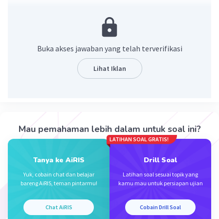
rumah tangga konsumsi juga berhak
menerima imbalan. Imbalan yang diterima
konsumen berupa sewa tanah (bagi yang
menyewakan tanah), upah atau gaji (bagi
Buka akses jawaban yang telah terverifikasi
yang menjadi tenaga kerja), bunga modal
(bagi yang memberikan modal), dan laba
Lihat Iklan
(bagi yang mengandalkan keahliannya),
imbalan yang diterima berasal dari
perusahaan atas pemakaian faktor-faktor
produksi
Mau pemahaman lebih dalam untuk soal ini?
·
0.0
(
0
)
Balas
Beri Rating
LATIHAN SOAL GRATIS!
Tanya ke AiRIS
Drill Soal
Mazaya M
Community
Level 25
Yuk, cobain chat dan belajar
Latihan soal sesuai topik yang
30 Desember 2023 09:49
bareng AiRIS, teman pintarmu!
kamu mau untuk persiapan ujian
Jawaban terverifikasi
Chat AiRIS
Cobain Drill Soal
Setelah itu, rumah tangga konsumen akan mendapat
balas jasa berupa upah, bunga modal, laba usaha, dan