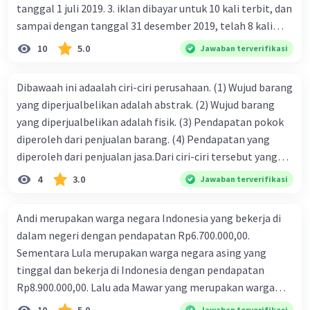
tanggal 1 juli 2019. 3. iklan dibayar untuk 10 kali terbit, dan
sampai dengan tanggal 31 desember 2019, telah 8 kali
terbit. 4. gaji terutang untuk periode berjalan sebesar
10
5.0
Jawaban terverifikasi
Rp800.000,00 dari data di atas, pencatatan jurnal pembalik
yang benar adalah ....
Dibawaah ini adaalah ciri-ciri perusahaan. (1) Wujud barang
yang diperjualbelikan adalah abstrak. (2) Wujud barang
yang diperjualbelikan adalah fisik. (3) Pendapatan pokok
diperoleh dari penjualan barang. (4) Pendapatan yang
diperoleh dari penjualan jasa.Dari ciri-ciri tersebut yang
merupakan ciri dari perusahaan dagang ditunjukan pada
4
3.0
Jawaban terverifikasi
nomor…. a. 1 dan 3 b. 3 dan 4 c. 2 dan 3 d. 1 dan 2 e. 2 dan 4
Andi merupakan warga negara Indonesia yang bekerja di
dalam negeri dengan pendapatan Rp6.700.000,00.
Sementara Lula merupakan warga negara asing yang
tinggal dan bekerja di Indonesia dengan pendapatan
Rp8.900.000,00. Lalu ada Mawar yang merupakan warga
negara Indonesia yang tinggal dan bekerja di luar negeri
Jawaban terverifikasi