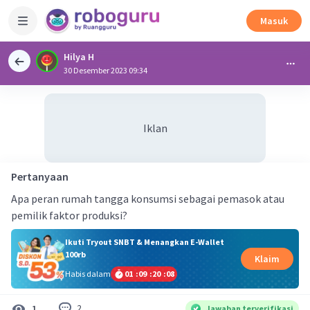
Masuk
Hilya H
30 Desember 2023 09:34
Iklan
Pertanyaan
Apa peran rumah tangga konsumsi sebagai pemasok atau
pemilik faktor produksi?
Ikuti Tryout SNBT & Menangkan E-Wallet
100rb
Klaim
Habis dalam
01
:
09
:
20
:
08
2
1
Jawaban terverifikasi