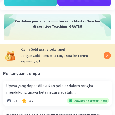
Dengan demikian jawabannya adalah, Tiga pendapat
tokoh semua berbeda, Moh. Yamin menekankan pada
azas dan dasar negara, Supomo menekankan pada
Perdalam pemahamanmu bersama Master Teacher
intgralistik, sedangkan Sukarno menekankan pada
di sesi Live Teaching, GRATIS!
nasionalisme.
·
0.0
(
0
)
Balas
Beri Rating
Klaim Gold gratis sekarang!
Dengan Gold kamu bisa tanya soal ke Forum
sepuasnya, lho.
Pertanyaan serupa
Iklan
Upaya yang dapat dilakukan pelajar dalam rangka
mendukung upaya bela negara adalah…
16
3.7
Jawaban terverifikasi