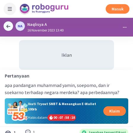
Masuk
Naqlisya A
16 November 2023 13:40
Iklan
Pertanyaan
apa pandangan muhammad yamin, soepomo, dan ir
soekarno terhadap negara merdeka? apa perbedaannya?
Ikuti Tryout SNBT & Menangkan E-Wallet
100rb
Klaim
Habis dalam
00
:
07
:
58
:
18
1
1
Jawaban terverifikasi