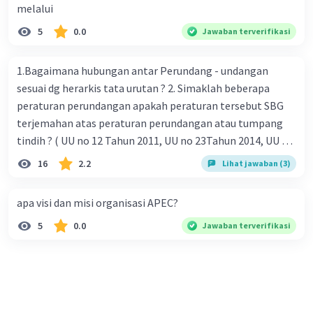
melalui
5
0.0
Jawaban terverifikasi
1.Bagaimana hubungan antar Perundang - undangan
sesuai dg herarkis tata urutan ? 2. Simaklah beberapa
peraturan perundangan apakah peraturan tersebut SBG
terjemahan atas peraturan perundangan atau tumpang
tindih ? ( UU no 12 Tahun 2011, UU no 23Tahun 2014, UU No
25 Tahun 2004 ) 3 . Tuliskan peraturan perundangan yg di
16
2.2
Lihat jawaban (3)
undangkan atas perintah TAP MPR NO I / MPR/ 2003
4.sebutkan produk UU atas perintah UUD NRI Tahun 1945 (
apa visi dan misi organisasi APEC?
pasal18, pasal 22, pasal 23, Pasal 26 , Pasal 27,pasal ,pasal
5
0.0
Jawaban terverifikasi
28, pasal 29, pasal 30 ,pasal 31 dan pasal 33 )