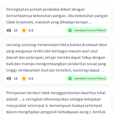
Peningkatan jumlah penduduk diikuti dengan
bertambahnya kebutuhan pangan. Jika kebutuhan pangan
tidak terpenuhi, masalah yang dihadapi berupa ....
15
5.0
Jawaban terverifikasi
seorang sosiolog menemukan fakta bahwa di sebuah desa
yang warganya terdiri dari berbagai macam asal-usul
daerah dan pekerjaan, tetapi mereka dapat hidup dengan
baik dan mampu mengembangkan solidaritas sosial yang
tinggi. berdasarkan ilustrasi tersebut, sosiologi dapat
berfungsi sebagai ilmu yang ....
16
0.0
Jawaban terverifikasi
Pernyataan berikut tidak menggambarkan kearifan lokal
adalah .... a. seringkali dikonsepsikan sebagai kebijakan
masyarakat setempat b. kemampuan budaya setempat
dalam menghadapi pengaruh kebudayaan asing c. bentuk