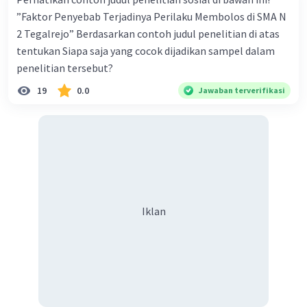
masyarakat.
”Faktor Penyebab Terjadinya Perilaku Membolos di SMA N
- Mempengaruhi kepribadian individu sebagai
2 Tegalrejo” Berdasarkan contoh judul penelitian di atas
anggota masyarakat.
tentukan Siapa saja yang cocok dijadikan sampel dalam
- Sebagai salah satu metode kontrol sosial yang
penelitian tersebut?
dapat menentukan batas antara apa yang harus
19
0.0
Jawaban terverifikasi
dilakukan maupun yang akan diucapkan.
- Sebagai petunjuk arah dan pemersatu.
- Menciptakan dan meningkatkan solidaritas
antarmanusia.
·
0.0
(
0
)
Balas
Beri Rating
Iklan