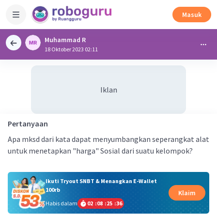
Masuk
Muhammad R
18 Oktober 2023 02:11
Iklan
Pertanyaan
Apa mksd dari kata dapat menyumbangkan seperangkat alat
untuk menetapkan "harga" Sosial dari suatu kelompok?
Ikuti Tryout SNBT & Menangkan E-Wallet
100rb
Klaim
Habis dalam
02
:
08
:
25
:
35