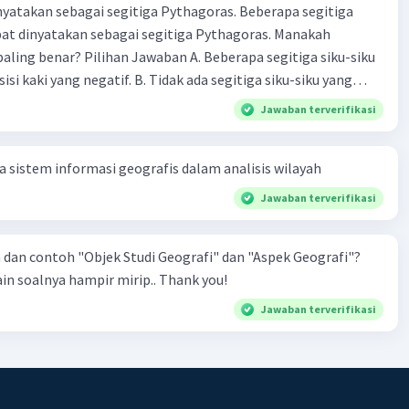
nyatakan sebagai segitiga Pythagoras. Beberapa segitiga
apat dinyatakan sebagai segitiga Pythagoras. Manakah
·
4.0
(
1
)
Balas
ating
aling benar? Pilihan Jawaban A. Beberapa segitiga siku-siku
isi kaki yang negatif. B. Tidak ada segitiga siku-siku yang
isi kaki yang positif. C. Beberapa segitiga siku-siku dapat
Jawaban terverifikasi
 segitiga Pythagoras. D. Beberapa segitiga siku-siku tidak
aki yang positif.
sistem informasi geografis dalam analisis wilayah
Jawaban terverifikasi
Iklan
 dan contoh "Objek Studi Geografi" dan "Aspek Geografi"?
ain soalnya hampir mirip.. Thank you!
Jawaban terverifikasi