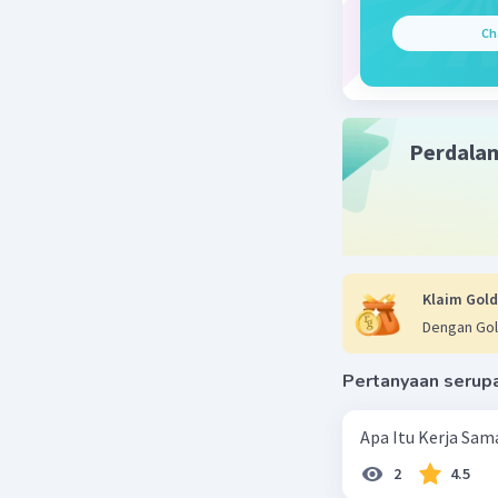
atau d
Ch
3. Temuk
Deskri
mempen
Perdala
bagaim
aktivi
4. Buat 
Deskri
Klaim Gold
ditemu
Dengan Gol
Kesimp
dampak
Pertanyaan serup
5. Rekom
Apa Itu Kerja Sama
2
4.5
Deskri