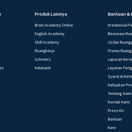
u
Produk Lainnya
Bantuan & 
Brain Academy Online
Kredensial P
English Academy
Beasiswa Ru
Skill Academy
Cicilan Ruang
Ruangkerja
Promo Ruang
Schoters
Laporan Kere
ess
Kalananti
Layanan Pen
Syarat & Ket
Kebijakan Pri
Tentang Kami
Kontak Kami
Press Kit
Bantuan
Karir