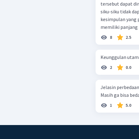
tersebut dapat di
siku-siku tidak d
Beri R
kesimpulan yang p
memiliki panjang s
memiliki panjang s
8
2.5
dinyatakan sebagai
memiliki panjang k
Keunggulan utama 
2
0.0
Jelasin perbedaan
Masih ga bisa bed
1
5.0