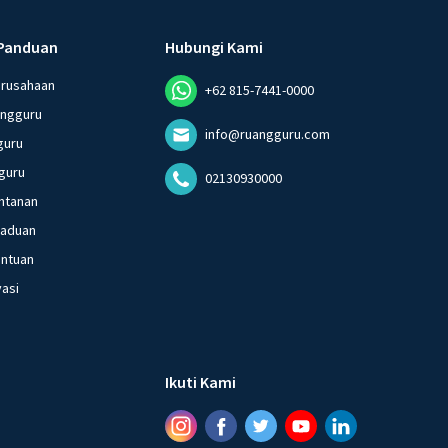
Panduan
Hubungi Kami
erusahaan
+62 815-7441-0000
angguru
info@ruangguru.com
guru
guru
02130930000
ntanan
gaduan
entuan
vasi
Ikuti Kami