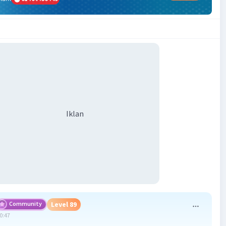
Iklan
Community
Level 89
20:47