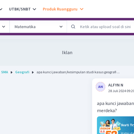
UTBK/SNBT
Produk Ruangguru
Iklan
SMA
Geografi
apa kunci jawaban/kesimpulan studi kasus geografi ...
ALFYN N
28 Juli 2024 09:2
apa kunci jawaban
merdeka?
Ikuti T
Habis d