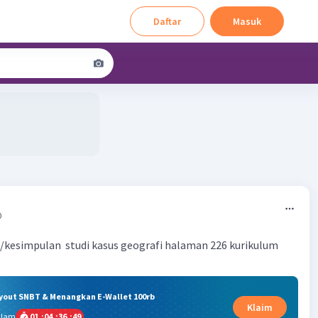
Daftar
Masuk
0
/kesimpulan studi kasus geografi halaman 226 kurikulum
ryout SNBT & Menangkan E-Wallet 100rb
Klaim
alam
01
:
04
:
36
:
49