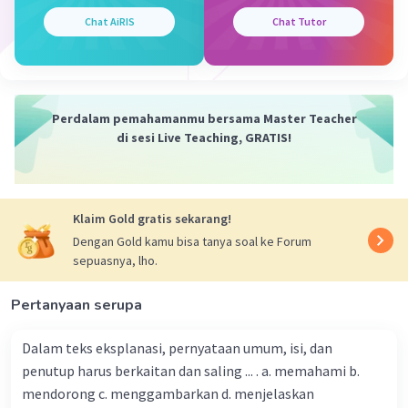
melalui proses cair
Chat AiRIS
Chat Tutor
·
0.0
(
0
)
Balas
Beri Rating
PUKA L
Level 55
13 Desember 2023 09:41
Perdalam pemahamanmu bersama Master Teacher
hai @Jazmine.Cantik J
di sesi Live Teaching, GRATIS!
aku bantu jawab ya 😊😀
menyublim: menyublim adalah salah satu contoh
dari perubahan wujud.menyublim adalah contoh
perubahan wujud dari zat padat menjadi zat gas (
Klaim Gold gratis sekarang!
perubahan wujud karena mendapatkan kalor
Dengan Gold kamu bisa tanya soal ke Forum
panas)
sepuasnya, lho.
contoh dari perubahan wujud menyublim antara
Pertanyaan serupa
lain kamper (pewangi ruangan)
semula kamper berwujud padat tetapi karna
mendapatkan kalor panas kamper perlahan
Dalam teks eksplanasi, pernyataan umum, isi, dan
berubah menjadi gas. gas yang dihasilkan akan
penutup harus berkaitan dan saling ... . a. memahami b.
membuat pakaian di dalam lemari wangi.
mendorong c. menggambarkan d. menjelaskan