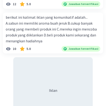
maaf ya kalo salah 🙏🙏
12
5.0
Jawaban terverifikasi
berikut ini kalimat iklan yang komunikatif adalah...
A.sabun ini memiliki aroma buah jeruk B.cukup banyak
orang yang membeli produk ini C.mereka ingin mencoba
produk yang diiklankan D.beli produk kami sekarang dan
menangkan hadiahnya
10
5.0
Jawaban terverifikasi
Iklan