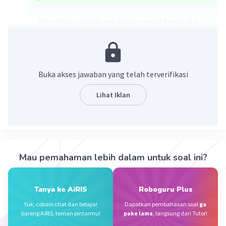
Menyublim adalah perubahan wujud benda atau
zat padat menjadi gas. Contohnya: kamper,
pewangi ruangan (yang berbentuk padat).
·
0.0
(
0
)
Balas
Beri Rating
Buka akses jawaban yang telah terverifikasi
Dzakiraa A
Level 65
Lihat Iklan
17 Desember 2023 02:10
makasih kk jawabannya
Mau pemahaman lebih dalam untuk soal ini?
Nanda R
Community
Level 89
02 Desember 2023 10:21
Jawaban terverifikasi
Tanya ke AiRIS
Roboguru Plus
Yuk, cobain chat dan belajar
Dapatkan pembahasan soal
ga
Menyublim adalah bentuk perubahan wujud
Iklan
bareng AiRIS, teman pintarmu!
pake lama
, langsung dari Tutor!
suatu benda padat menjadi benda gas tanpa