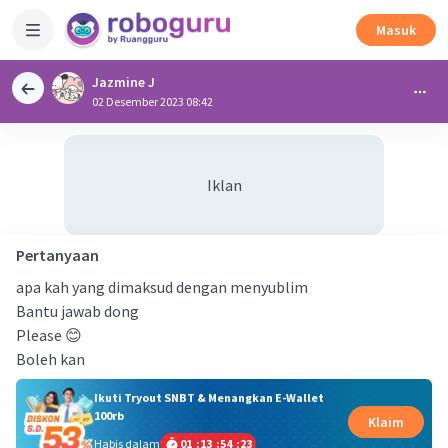
Masuk
Jazmine J
02 Desember 2023 08:42
Iklan
Pertanyaan
apa kah yang dimaksud dengan menyublim
Bantu jawab dong
Please 😊
Boleh kan
Ikuti Tryout SNBT & Menangkan E-Wallet
100rb
Klaim
Habis dalam
01
:
13
:
54
:
22