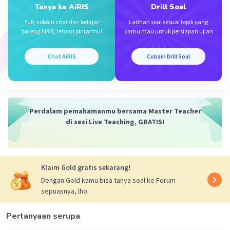
Tanya ke AiRIS
Drill Soal
R
= Rp + r
Total
= 2 + 1
Yuk, cobain chat dan belajar
Latihan soal sesuai topik yang
bareng AiRIS, teman pintarmu!
kamu mau untuk persiapan ujian
= 3 𝞨
Mencari Kuat Arus (I)
Chat AiRIS
Cobain Drill Soal
I = E/R
Total
= 3/3
=
1 A
Perdalam pemahamanmu bersama Master Teacher
di sesi Live Teaching, GRATIS!
·
0.0
(
0
)
Balas
Beri Rating
Klaim Gold gratis sekarang!
Dengan Gold kamu bisa tanya soal ke Forum
sepuasnya, lho.
Pertanyaan serupa
Iklan