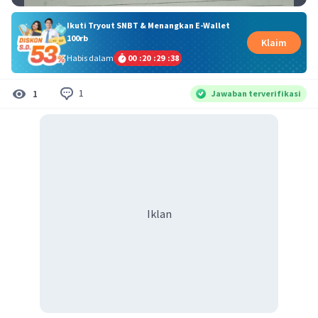
Ikuti Tryout SNBT & Menangkan E-Wallet
100rb
Klaim
Habis dalam
00
:
20
:
29
:
38
1
1
Jawaban terverifikasi
Iklan