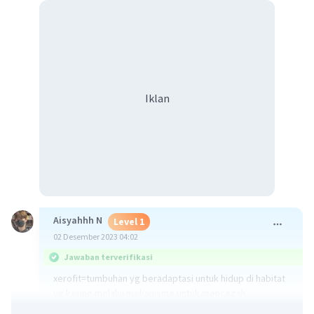
Iklan
Aisyahhh N
Level 1
02 Desember 2023 04:02
Jawaban terverifikasi
xerofit=tumbuhan yg beradaptasi untuk hidup di habitat
yg kering melalui mekanisme untuk mencegah
kehilangan air atau menyimpan air yg tersedia.