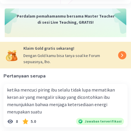
gurun, pohon kurma, lidah buaya, dan lidah mertua.
Kesimpulan:
Perdalam pemahamanmu bersama Master Teacher
Jadi, xerofit adalah tumbuhan yang beradaptasi pada
di sesi Live Teaching, GRATIS!
daerah kering
·
0.0
(
0
)
Balas
Beri Rating
Klaim Gold gratis sekarang!
Dengan Gold kamu bisa tanya soal ke Forum
sepuasnya, lho.
Pertanyaan serupa
ketika mencuci piring ibu selalu tidak lupa mematikan
keran air yang mengalir sikap yang dicontohkan ibu
menunjukkan bahwa menjaga ketersediaan energi
merupakan suatu
8
5.0
Jawaban terverifikasi