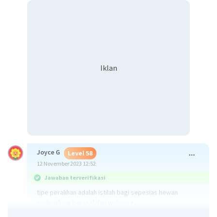
Iklan
Joyce G
Level 58
12 November 2023 12:52
Jawaban terverifikasi
tipe peralihan adalah istilah bagi sepesias hewan
endemik yg berasal dari wallacea