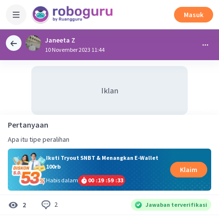
Masuk
Janeeta Z
10 November 2023 11:44
Iklan
Pertanyaan
Apa itu tipe peralihan
Ikuti Tryout SNBT & Menangkan E-Wallet
100rb
Klaim
Habis dalam
00
:
19
:
59
:
32
2
2
Jawaban terverifikasi