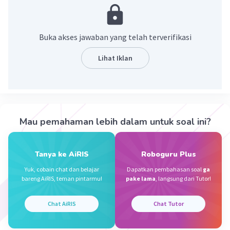
·
0.0
(
0
)
Balas
Beri Rating
Buka akses jawaban yang telah terverifikasi
Sri W
Level 88
11 November 2023 01:44
Lihat Iklan
seperti tipe pertumbuhan
·
5.0
(
1
)
Balas
Beri Rating
Iklan
Mau pemahaman lebih dalam untuk soal ini?
Tanya ke AiRIS
Roboguru Plus
Yuk, cobain chat dan belajar
Dapatkan pembahasan soal
ga
bareng AiRIS, teman pintarmu!
pake lama
, langsung dari Tutor!
Chat AiRIS
Chat Tutor