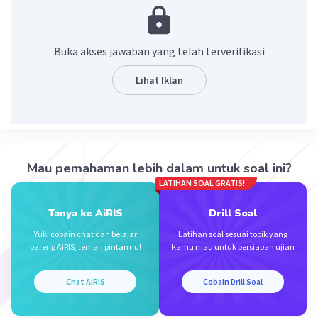
wilayah.
·
0.0
(
0
)
Balas
Beri Rating
Buka akses jawaban yang telah terverifikasi
Lihat Iklan
Iklan
Mau pemahaman lebih dalam untuk soal ini?
LATIHAN SOAL GRATIS!
Tanya ke AiRIS
Drill Soal
Yuk, cobain chat dan belajar
Latihan soal sesuai topik yang
bareng AiRIS, teman pintarmu!
kamu mau untuk persiapan ujian
Chat AiRIS
Cobain Drill Soal