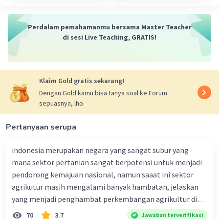
Perdalam pemahamanmu bersama Master Teacher
di sesi Live Teaching, GRATIS!
Klaim Gold gratis sekarang!
Dengan Gold kamu bisa tanya soal ke Forum
sepuasnya, lho.
Pertanyaan serupa
indonesia merupakan negara yang sangat subur yang
mana sektor pertanian sangat berpotensi untuk menjadi
pendorong kemajuan nasional, namun saaat ini sektor
agrikutur masih mengalami banyak hambatan, jelaskan
yang menjadi penghambat perkembangan agrikultur di
indonesia
70
3.7
Jawaban terverifikasi