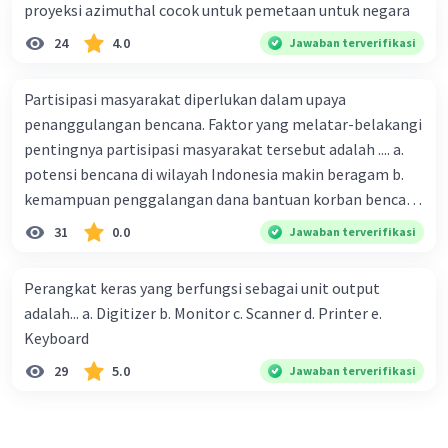
proyeksi azimuthal cocok untuk pemetaan untuk negara
24
4.0
Jawaban terverifikasi
Partisipasi masyarakat diperlukan dalam upaya
penanggulangan bencana. Faktor yang melatar-belakangi
pentingnya partisipasi masyarakat tersebut adalah .... a.
potensi bencana di wilayah Indonesia makin beragam b.
kemampuan penggalangan dana bantuan korban bencana
makin tinggi c. pemahaman pendidikan kebencanaan
31
0.0
Jawaban terverifikasi
kepada masyarakat masih rendah d. masyarakat
merupakan pihak yang langsung berhadapan dengan
Perangkat keras yang berfungsi sebagai unit output
bencana e. kepercayaan pemerintah bahwa masyarakat
adalah... a. Digitizer b. Monitor c. Scanner d. Printer e.
mampu mengatasi bencana
Keyboard
29
5.0
Jawaban terverifikasi