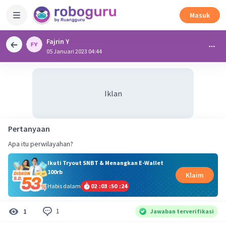
Masuk
Fajrin Y
05 Januari 2023 04:44
Iklan
Pertanyaan
Apa itu perwilayahan?
Ikuti Tryout SNBT & Menangkan E-Wallet
100rb
Klaim
Habis dalam
02
:
03
:
50
:
24
1
1
Jawaban terverifikasi