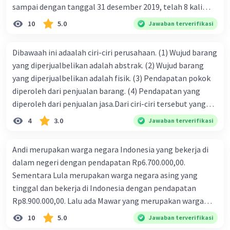
sampai dengan tanggal 31 desember 2019, telah 8 kali
terbit. 4. gaji terutang untuk periode berjalan sebesar
10
5.0
Jawaban terverifikasi
Rp800.000,00 dari data di atas, pencatatan jurnal pembalik
yang benar adalah ....
Dibawaah ini adaalah ciri-ciri perusahaan. (1) Wujud barang
yang diperjualbelikan adalah abstrak. (2) Wujud barang
yang diperjualbelikan adalah fisik. (3) Pendapatan pokok
diperoleh dari penjualan barang. (4) Pendapatan yang
diperoleh dari penjualan jasa.Dari ciri-ciri tersebut yang
merupakan ciri dari perusahaan dagang ditunjukan pada
4
3.0
Jawaban terverifikasi
nomor…. a. 1 dan 3 b. 3 dan 4 c. 2 dan 3 d. 1 dan 2 e. 2 dan 4
Andi merupakan warga negara Indonesia yang bekerja di
dalam negeri dengan pendapatan Rp6.700.000,00.
Sementara Lula merupakan warga negara asing yang
tinggal dan bekerja di Indonesia dengan pendapatan
Rp8.900.000,00. Lalu ada Mawar yang merupakan warga
negara Indonesia yang tinggal dan bekerja di luar negeri
10
5.0
Jawaban terverifikasi
dengan pendapatan Rp11.000.000,00. Hitunglah PNB