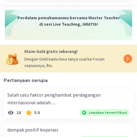
·
0.0
(
0
)
Balas
Beri Rating
Perdalam pemahamanmu bersama Master Teacher
di sesi Live Teaching, GRATIS!
Klaim Gold gratis sekarang!
Dengan Gold kamu bisa tanya soal ke Forum
sepuasnya, lho.
Pertanyaan serupa
Salah satu faktor penghambat perdagangan
internasional adalah ....
18
5.0
Jawaban terverifikasi
dampak positif koperasi