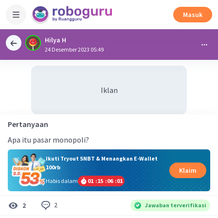
Masuk
Hilya H
24 Desember 2023 05:49
Iklan
Pertanyaan
Apa itu pasar monopoli?
Ikuti Tryout SNBT & Menangkan E-Wallet
100rb
Klaim
Habis dalam
01
:
15
:
06
:
01
2
2
Jawaban terverifikasi