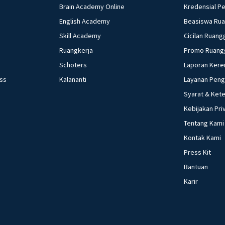
Brain Academy Online
Kredensial P
English Academy
Beasiswa Ru
Skill Academy
Cicilan Ruang
Ruangkerja
Promo Ruang
Schoters
Laporan Kere
ess
Kalananti
Layanan Pen
Syarat & Ket
Kebijakan Pri
Tentang Kami
Kontak Kami
Press Kit
Bantuan
Karir