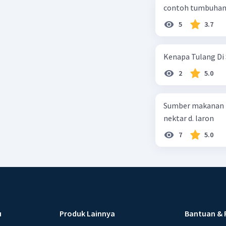
contoh tumbuhan 
5
3.7
Kenapa Tulang Di 
2
5.0
Sumber makanan kupu-kupu dewa
nektar d. laron
7
5.0
u
Produk Lainnya
Bantuan & 