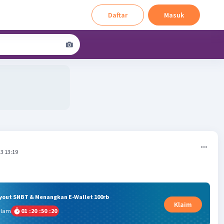
Daftar
Masuk
3 13:19
ryout SNBT & Menangkan E-Wallet 100rb
Klaim
alam
01
:
20
:
50
:
19