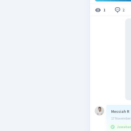
2
1
Messiah R
17 November 
Jawaban 