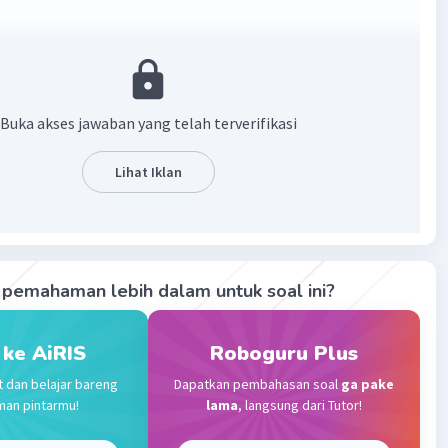
r adalah hewan yang berkembang biak dengan cara
dan melahirkan.
n ovovivipar, pertemuan spermatozoid dan sel telur akan
ng biak menjadi embrio
Buka akses jawaban yang telah terverifikasi
yang bisa saya sampaikan
asih
Lihat Iklan
·
5.0
(
1
)
Balas
ating
Community
Level 89
pemahaman lebih dalam untuk soal ini?
2023 14:42
terverifikasi
 ke AiRIS
Roboguru Plus
ar merupakan hewan yang berkembang biak dengan
Iklan
t dan belajar bareng
Dapatkan pembahasan soal
ga pake
an dua proses, yakni bertelur dan melahirkan.
man pintarmu!
lama
, langsung dari Tutor!