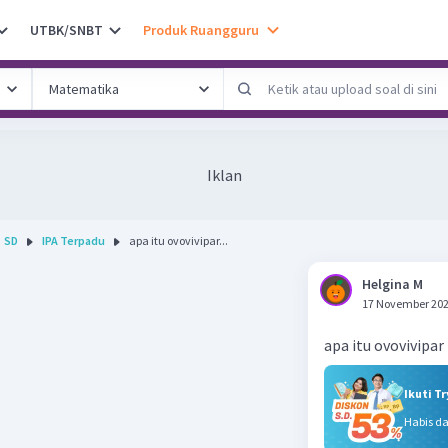
UTBK/SNBT
Produk Ruangguru
Iklan
SD
IPA Terpadu
apa itu ovovivipar...
Helgina M
17 November 202
apa itu ovovivipar
Ikuti T
Habis d