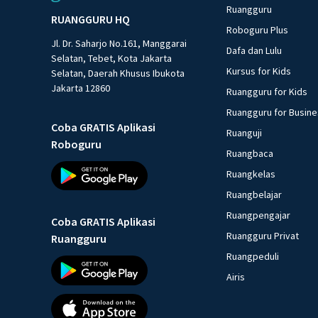
Ruangguru
RUANGGURU HQ
Roboguru Plus
Jl. Dr. Saharjo No.161, Manggarai
Dafa dan Lulu
Selatan, Tebet, Kota Jakarta
Kursus for Kids
Selatan, Daerah Khusus Ibukota
Jakarta 12860
Ruangguru for Kids
Ruangguru for Busin
Coba GRATIS Aplikasi
Ruanguji
Roboguru
Ruangbaca
Ruangkelas
Ruangbelajar
Ruangpengajar
Coba GRATIS Aplikasi
Ruangguru Privat
Ruangguru
Ruangpeduli
Airis