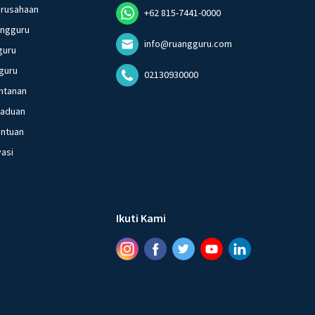
erusahaan
+62 815-7441-0000
angguru
info@ruangguru.com
guru
guru
02130930000
ntanan
gaduan
entuan
vasi
Ikuti Kami