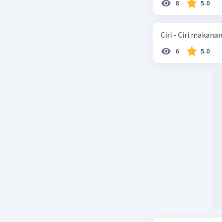
8
5.0
Ciri - Ciri makana
6
5.0