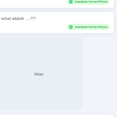
Jawaban terverifikasi
n sehat adalah …..???
Jawaban terverifikasi
Iklan