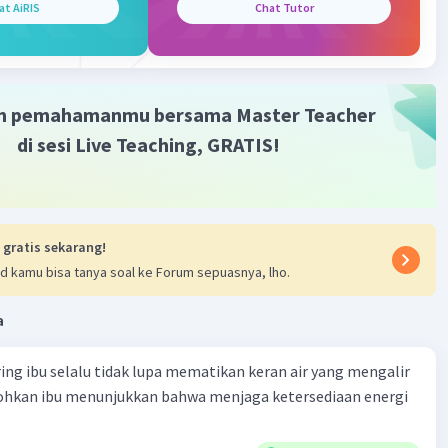
·
5.0
(
1
)
Balas
ating
at AiRIS
Chat Tutor
m pemahamanmu bersama Master Teacher
di sesi Live Teaching, GRATIS!
 gratis sekarang!
d kamu bisa tanya soal ke Forum sepuasnya, lho.
a
ring ibu selalu tidak lupa mematikan keran air yang mengalir
tohkan ibu menunjukkan bahwa menjaga ketersediaan energi