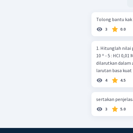
Tolong bantu kak
3
0.0
1. Hitunglah nilai pH dari la
10 ^ - 5 : HCI 0,01 M 2. Sebanyak 0,37 gram Ca(OH)2 (Ar Ca = 40 O-16, H = 1 )
dilarutkan dalam 
larutan basa kuat 
4
4.5
sertakan penjelas
3
5.0