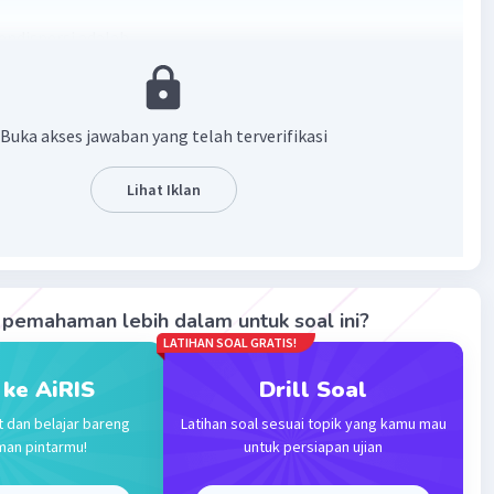
ndispersi adalah
ntuk mendispersikan
.
Buka akses jawaban yang telah terverifikasi
·
0.0
(
0
)
Balas
ating
Lihat Iklan
Community
Level 25
 01:14
terverifikasi
pemahaman lebih dalam untuk soal ini?
endispersi adalah
zat yang menyebabkan terjadinya
Iklan
LATIHAN SOAL GRATIS!
an secara merata
.
 ke AiRIS
Drill Soal
·
0.0
(
0
)
Balas
ating
t dan belajar bareng
Latihan soal sesuai topik yang kamu mau
man pintarmu!
untuk persiapan ujian