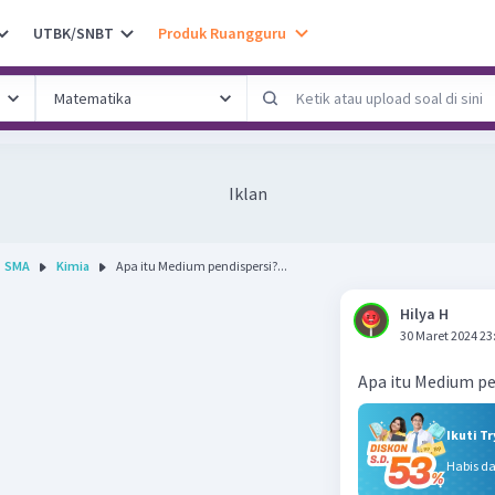
UTBK/SNBT
Produk Ruangguru
Iklan
SMA
Kimia
Apa itu Medium pendispersi?...
Hilya H
30 Maret 2024 23
Apa itu Medium pe
Ikuti T
Habis d