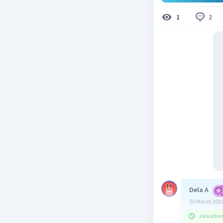
2
1
Dela A
30 Maret 2024
Jawaban 