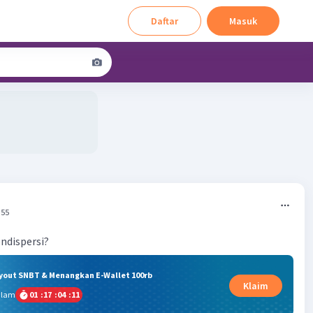
Daftar
Masuk
:55
ndispersi?
ryout SNBT & Menangkan E-Wallet 100rb
Klaim
alam
01
:
17
:
04
:
10