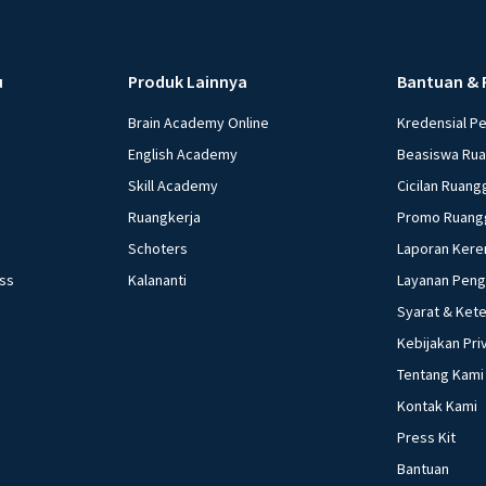
u
Produk Lainnya
Bantuan & 
Brain Academy Online
Kredensial P
English Academy
Beasiswa Ru
Skill Academy
Cicilan Ruang
Ruangkerja
Promo Ruang
Schoters
Laporan Kere
ess
Kalananti
Layanan Pen
Syarat & Ket
Kebijakan Pri
Tentang Kami
Kontak Kami
Press Kit
Bantuan