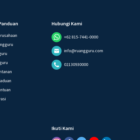
Panduan
Hubungi Kami
erusahaan
+62 815-7441-0000
angguru
info@ruangguru.com
guru
guru
02130930000
ntanan
gaduan
entuan
vasi
Ikuti Kami