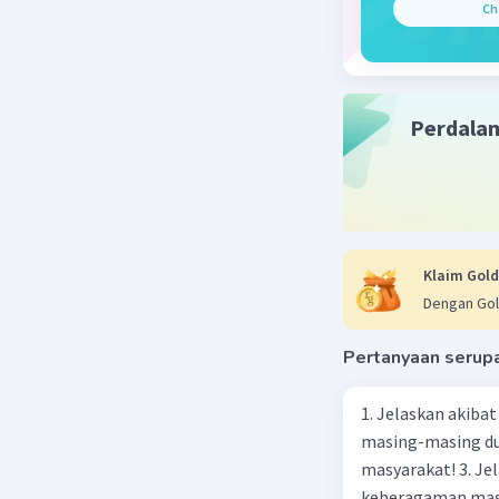
Ch
Perdala
Klaim Gold
Dengan Gol
Pertanyaan serup
1. Jelaskan akibat keber
masing-masing dua
masyarakat! 3. Jelaskan macam-macam konflik yang terjadi akibat
keberagaman masyarakat