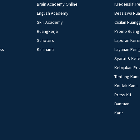
Brain Academy Online
Kredensial P
English Academy
Beasiswa Ru
Skill Academy
Cicilan Ruang
Ruangkerja
Promo Ruang
Schoters
Laporan Kere
ess
Kalananti
Layanan Pen
Syarat & Ket
Kebijakan Pri
Tentang Kami
Kontak Kami
Press Kit
Bantuan
Karir