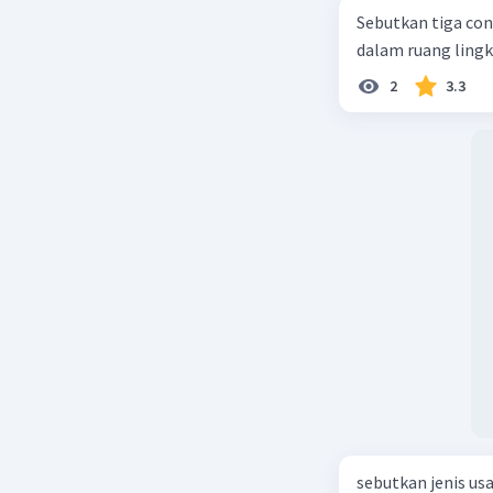
Sebutkan tiga con
dalam ruang ling
2
3.3
sebutkan jenis us