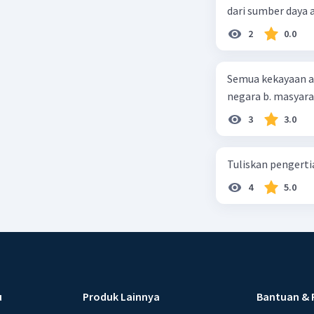
dari sumber daya
2
0.0
Semua kekayaan ala
negara b. masyarak
3
3.0
Tuliskan pengert
4
5.0
u
Produk Lainnya
Bantuan & 