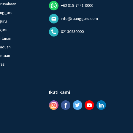
erusahaan
+62 815-7441-0000
angguru
info@ruangguru.com
guru
guru
02130930000
ntanan
gaduan
entuan
vasi
Ikuti Kami