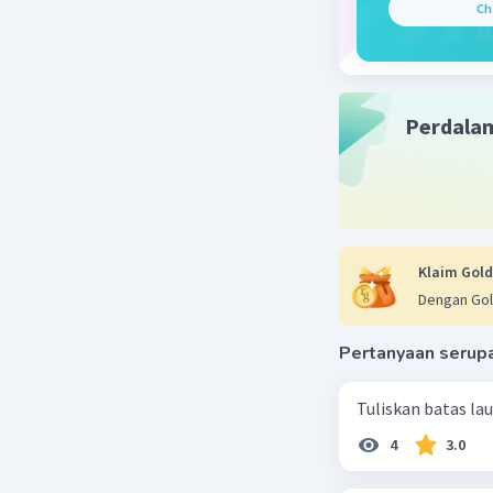
Koloniali
Ch
diimpor) 
Beri R
Perdala
Klaim Gold
Dengan Gol
Pertanyaan serup
Tuliskan batas la
4
3.0