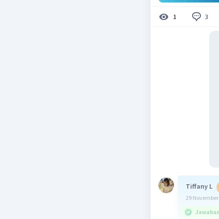
3
1
Tiffany L
29 November 
Jawaban 