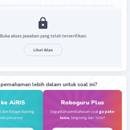
adalahpaham tentang penguasaan oleh suatu negara atas
au bangsa lain dengan maksud untuk memperluas negara
·
0.0
(
0
)
Balas
ating
Buka akses jawaban yang telah terverifikasi
Lihat Iklan
Level 26
2023 12:02
terverifikasi
tang penguasaan oleh suatu negara atas daerah atau
Iklan
pemahaman lebih dalam untuk soal ini?
in dengan maksud untuk memperluas negara itu
·
0.0
(
0
)
Balas
ating
 ke AiRIS
Roboguru Plus
t dan belajar bareng
Dapatkan pembahasan soal
ga pake
Community
Level 89
man pintarmu!
lama
, langsung dari Tutor!
2023 13:25