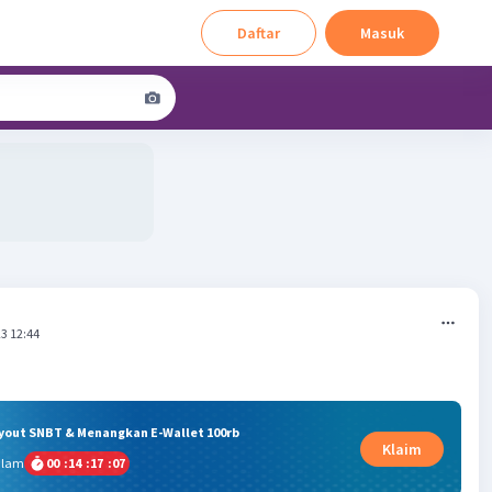
Daftar
Masuk
3 12:44
ryout SNBT & Menangkan E-Wallet 100rb
Klaim
alam
00
:
14
:
17
:
07