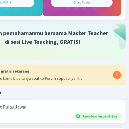
sme adalah hubungan antara mayoritas (atau paksa
at AiRIS
Chat Tutor
adat dan minoritas penyerbu asing
·
0.0
(
0
)
Balas
ating
m pemahamanmu bersama Master Teacher
di sesi Live Teaching, GRATIS!
 gratis sekarang!
d kamu bisa tanya soal ke Forum sepuasnya, lho.
a
ut Pulau Jawa!
Jawaban terverifikasi