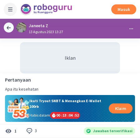
Masuk
Janeeta Z
13 Agustus 2023 13:27
Iklan
Pertanyaan
Apa itu kesehatan
Ikuti Tryout SNBT & Menangkan E-Wallet
100rb
Klaim
Habis dalam
00
:
13
:
04
:
52
3
1
Jawaban terverifikasi