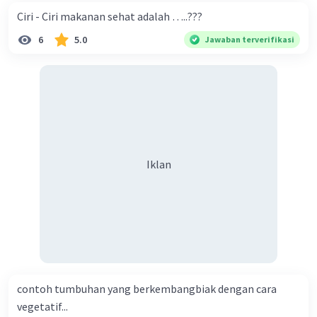
medis, dan lainnya.
Ciri - Ciri makanan sehat adalah …..???
Ada beberapa dimensi kesehatan yang penting:
6
5.0
Jawaban terverifikasi
Kesehatan Fisik: Ini mencakup kondisi fisik tubuh,
termasuk berat badan yang seimbang, tingkat
kebugaran fisik, fungsi organ yang baik, serta
mencegah dan mengelola penyakit dan kondisi medis.
Kesehatan Mental: Ini melibatkan kesejahteraan
emosional dan psikologis. Termasuk di dalamnya adalah
Iklan
kemampuan mengatasi stres, mengelola emosi, dan
memiliki pikiran yang sehat dan positif.
Kesehatan Sosial: Ini berkaitan dengan hubungan dan
interaksi sosial. Memiliki jaringan dukungan sosial,
koneksi sosial yang baik, dan kemampuan
berkomunikasi secara efektif dengan orang lain adalah
faktor penting dalam kesehatan sosial.
contoh tumbuhan yang berkembangbiak dengan cara
Kesehatan Lingkungan: Ini mencakup lingkungan fisik di
vegetatif...
sekitar individu, seperti kualitas udara, air, dan