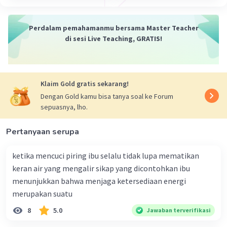
dipengaruhi oleh berbagai faktor, termasuk gaya hidup,
lingkungan, genetika, dan akses terhadap layanan
kesehatan. Penting untuk menjaga kesehatan secara
Perdalam pemahamanmu bersama Master Teacher
holistik dengan mengadopsi gaya hidup sehat, menjaga
di sesi Live Teaching, GRATIS!
keseimbangan antara tubuh, pikiran, dan sosial, serta
mengambil langkah-langkah pencegahan untuk
mencegah penyakit dan cedera.
Klaim Gold gratis sekarang!
·
0.0
(
0
)
Balas
Beri Rating
Dengan Gold kamu bisa tanya soal ke Forum
sepuasnya, lho.
Vincent M
Community
Level 73
Pertanyaan serupa
13 Agustus 2023 15:32
Jawaban terverifikasi
ketika mencuci piring ibu selalu tidak lupa mematikan
Kesehatan adalah keadaan fisik, mental, dan sosial yang
keran air yang mengalir sikap yang dicontohkan ibu
baik dan optimal, bukan hanya sekedar ketiadaan
Iklan
menunjukkan bahwa menjaga ketersediaan energi
penyakit atau gangguan. Kesehatan mencakup berbagai
merupakan suatu
aspek dalam kehidupan seseorang dan merupakan
kondisi dinamis yang dipengaruhi oleh faktor-faktor
8
5.0
Jawaban terverifikasi
seperti gaya hidup, lingkungan, genetika, pelayanan