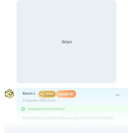
Iklan
Kevin L
Gold
Level 87
13 Agustus 2023 13:34
Jawaban terverifikasi
Kesehatan adalah keadaan yang optimal dari tubuh,
pikiran, dan sosial yang bebas dari penyakit, cedera,
atau gangguan. Ini mencakup tidak hanya ketiadaan