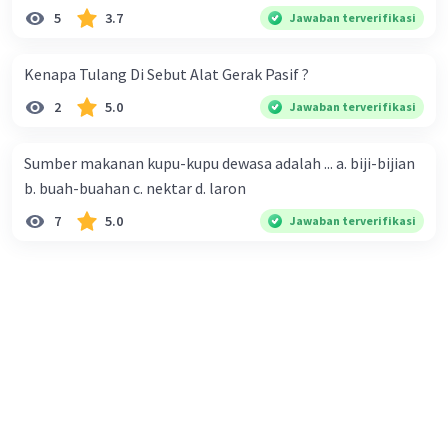
kebersihan lingkungan. Lingkungan yang sehat dapat
5
3.7
Jawaban terverifikasi
berdampak positif pada kesehatan individu.
Kenapa Tulang Di Sebut Alat Gerak Pasif ?
Kesehatan Spiritual: Meskipun tidak selalu disertakan
dalam setiap definisi kesehatan, dimensi spiritual juga
2
5.0
Jawaban terverifikasi
dianggap penting oleh beberapa orang. Ini mencakup
pencarian makna dalam hidup, keyakinan, dan hubungan
dengan sesuatu yang lebih besar dari diri sendiri.
Sumber makanan kupu-kupu dewasa adalah ... a. biji-bijian
b. buah-buahan c. nektar d. laron
Kesehatan adalah tujuan yang diinginkan oleh setiap
7
5.0
Jawaban terverifikasi
individu dan masyarakat. Pemeliharaan kesehatan
melibatkan upaya dalam menjaga pola hidup sehat,
menghindari risiko penyakit, mengadopsi kebiasaan
hidup yang baik, serta mendapatkan perawatan medis
yang diperlukan saat dibutuhkan. Kesehatan yang baik
memiliki dampak positif pada kualitas hidup secara
keseluruhan dan mendorong individu untuk mencapai
potensi pribadi mereka.
·
0.0
(
0
)
Balas
Beri Rating