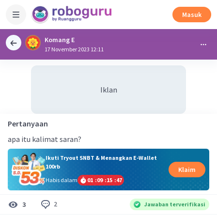
Masuk
Komang E
17 November 2023 12:11
Iklan
Pertanyaan
apa itu kalimat saran?
Ikuti Tryout SNBT & Menangkan E-Wallet
100rb
Klaim
Habis dalam
01
:
09
:
15
:
46
2
3
Jawaban terverifikasi