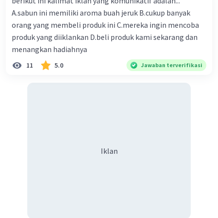
berikut ini kalimat iklan yang komunikatif adalah...
meningkatkan kesejahteraan rakyatnya.
A.sabun ini memiliki aroma buah jeruk B.cukup banyak
Sebaiknya kamu berhati-hati saat
orang yang membeli produk ini C.mereka ingin mencoba
berkendara agar tidak terjadi kecelakaan.
produk yang diiklankan D.beli produk kami sekarang dan
Baiknya kita saling menghormati agar
tercipta kerukunan.
menangkan hadiahnya
11
5.0
Jawaban terverifikasi
Kalimat saran dapat digunakan dalam berbagai
konteks, seperti dalam percakapan sehari-hari,
dalam tulisan, atau dalam pidato. Kalimat saran
dapat digunakan untuk memberikan masukan,
untuk memberikan solusi, atau untuk
memberikan pertimbangan.
Iklan
·
0.0
(
0
)
Balas
Beri Rating
Komang E
Level 100
17 November 2023 12:45
terima kasih