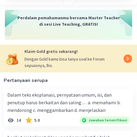
dari seseorang ke orang lain.
Ciri-ciri kalimat saran adalah sebagai berikut:
Perdalam pemahamanmu bersama Master Teacher
Menyatakan pendapat atau anjuran
di sesi Live Teaching, GRATIS!
Mengandung kata-kata yang menunjukkan
saran, seperti "sebaiknya", "alangkah
baiknya", "baiknya", "menurut saya",
Klaim Gold gratis sekarang!
"sebaiknya kamu", "baiknya kita", dan
Dengan Gold kamu bisa tanya soal ke Forum
sebagainya.
sepuasnya, lho.
Memiliki tujuan untuk memperbaiki atau
meningkatkan sesuatu.
Pertanyaan serupa
Berikut adalah beberapa contoh kalimat saran:
Dalam teks eksplanasi, pernyataan umum, isi, dan
Sebaiknya kamu belajar lebih giat agar bisa
penutup harus berkaitan dan saling ... . a. memahami b.
lulus ujian.
mendorong c. menggambarkan d. menjelaskan
Alangkah baiknya kita menjaga kebersihan
14
5.0
Jawaban terverifikasi
lingkungan agar tetap asri.
Menurut saya, pemerintah sebaiknya