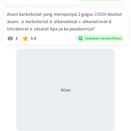
diperlukan harmoni? 5. Indonesia merupakan negara yang
kaya akan keberagaman baik dilihat dari agama, suku, ras,
Asam karboksilat yang mempunyai 2 gugus COOH disebut
bahasa, dan budaya. Berdasarkan pernyataan tersebut,
asam... a. karboksilat b. alkanadioat c. alkanatrioat d.
apa yang dapat kalian lakukan untuk menjaga
tetraborat e. oksalat Apa ya ka jawabannya?
keberagaman supaya terhindar dari konflik?
5
5.0
Jawaban terverifikasi
Iklan