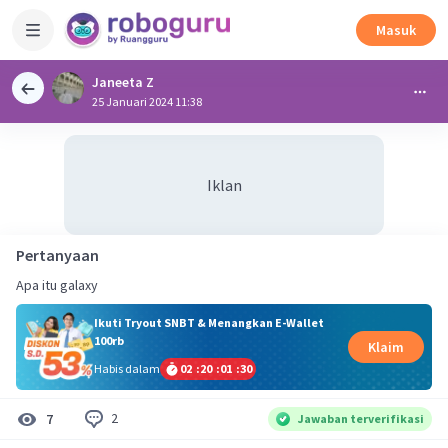
Masuk
Janeeta Z
25 Januari 2024 11:38
Iklan
Pertanyaan
Apa itu galaxy
Ikuti Tryout SNBT & Menangkan E-Wallet
100rb
Klaim
Habis dalam
02
:
20
:
01
:
30
2
7
Jawaban terverifikasi