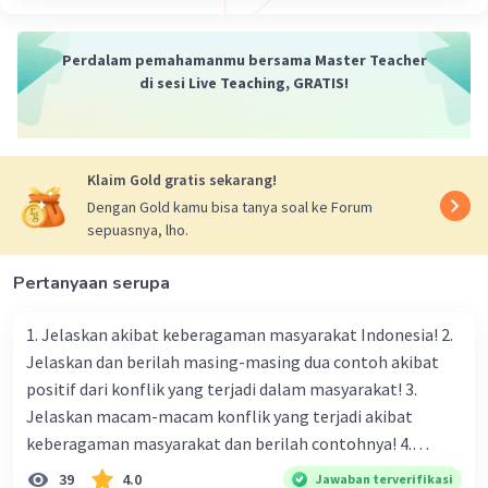
terdiri dari banyak bintang, awan-awan, debu, maupun
gas
Perdalam pemahamanmu bersama Master Teacher
di sesi Live Teaching, GRATIS!
·
0.0
(
0
)
Balas
Beri Rating
Klaim Gold gratis sekarang!
Dengan Gold kamu bisa tanya soal ke Forum
sepuasnya, lho.
Pertanyaan serupa
1. Jelaskan akibat keberagaman masyarakat Indonesia! 2.
Jelaskan dan berilah masing-masing dua contoh akibat
positif dari konflik yang terjadi dalam masyarakat! 3.
Jelaskan macam-macam konflik yang terjadi akibat
keberagaman masyarakat dan berilah contohnya! 4.
Mengapa dalam masyarakat yang memiliki keberagaman
39
4.0
Jawaban terverifikasi