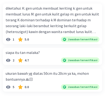
diketahui: K: gen untuk membuat keriting k: gen untuk
membuat lurus M: gen untuk kulit gelap m: gen untuk kulit
terang K dominan terhadap k M dominan terhadap m
seorang laki-laki berambut keriting berkulit gelap
(heterozigot) kawin dengan wanita rambut lurus kulit
terang tentukan : a. bagan perkawinannya b. rasio
1
5.0
Jawaban terverifikasi
genotipe dan rasio fenotipe nya c. jika perkawinan itu
menghasilkan 12 anak. tentukan fenotipe keturunannya
siapa itu tan malaka?
dengan prosentase
2
4.7
Jawaban terverifikasi
ukuran bawah yg diatas 50cm itu 20cm ya ka, mohon
bantuannya 🙏🏻
5
0.0
Jawaban terverifikasi