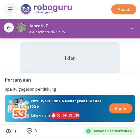
Masuk
Janeeta Z
06 Desember 2023 21:51
Iklan
Pertanyaan
apa itu gagasan pendukung
Ikuti Tryout SNBT & Menangkan E-Wallet
100rb
Klaim
Habis dalam
00
:
09
:
31
:
36
3
1
Jawaban terverifikasi