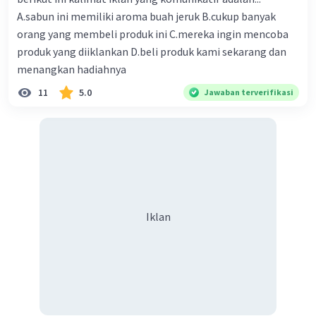
memahami lebih dalam tentang gagasan pokok yang
disampaikan. Semoga penjelasan ini membantu kamu
A.sabun ini memiliki aroma buah jeruk B.cukup banyak
memahami konsep gagasan pendukung.
orang yang membeli produk ini C.mereka ingin mencoba
produk yang diiklankan D.beli produk kami sekarang dan
·
0.0
(
0
)
Balas
Beri Rating
menangkan hadiahnya
11
5.0
Jawaban terverifikasi
AL T
Level 81
10 Desember 2023 12:04
gagasan pendukung adalah gagasan yang menjelaskan
gagasan utama yang didalamnya terdapat ide pokok
·
0.0
(
0
)
Balas
Beri Rating
Iklan