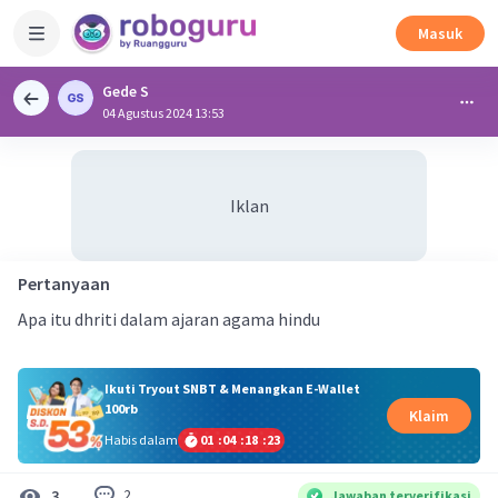
Masuk
Gede S
04 Agustus 2024 13:53
Iklan
Pertanyaan
Apa itu dhriti dalam ajaran agama hindu
Ikuti Tryout SNBT & Menangkan E-Wallet
100rb
Klaim
Habis dalam
01
:
04
:
18
:
23
2
3
Jawaban terverifikasi