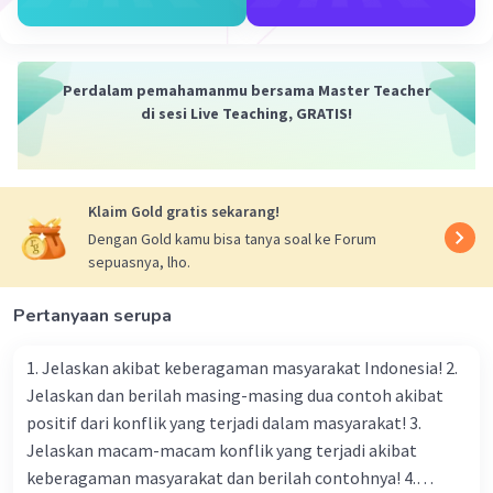
tekad’, ‘kesabaran’, ‘keteguhan’, dan mengacu
pada ‘ketekunan’ serta ‘konsistensi’ dalam
mencapai tujuan. Jadi,
Dhriti
mengajarkan kita
Perdalam pemahamanmu bersama Master Teacher
untuk memiliki ketabahan dan keteguhan hati
di sesi Live Teaching, GRATIS!
dalam menghadapi tantangan dan perjalanan
hidup.
·
5.0
(
1
)
Balas
Beri Rating
Klaim Gold gratis sekarang!
Dengan Gold kamu bisa tanya soal ke Forum
sepuasnya, lho.
Pertanyaan serupa
1. Jelaskan akibat keberagaman masyarakat Indonesia! 2.
Jelaskan dan berilah masing-masing dua contoh akibat
positif dari konflik yang terjadi dalam masyarakat! 3.
Jelaskan macam-macam konflik yang terjadi akibat
keberagaman masyarakat dan berilah contohnya! 4.