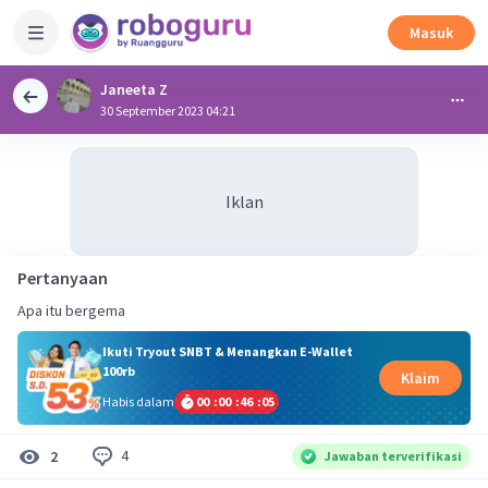
Masuk
Janeeta Z
30 September 2023 04:21
Iklan
Pertanyaan
Apa itu bergema
Ikuti Tryout SNBT & Menangkan E-Wallet
100rb
Klaim
Habis dalam
00
:
00
:
46
:
05
4
2
Jawaban terverifikasi