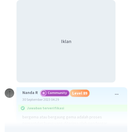
Iklan
Nanda R
Community
Level 89
30 September 2023 04:29
Jawaban terverifikasi
bergema atau bergaung gema adalah proses
pemantulan bunyi yang diterima oleh pendengar
beberapa saat setelah bunyi langsung.