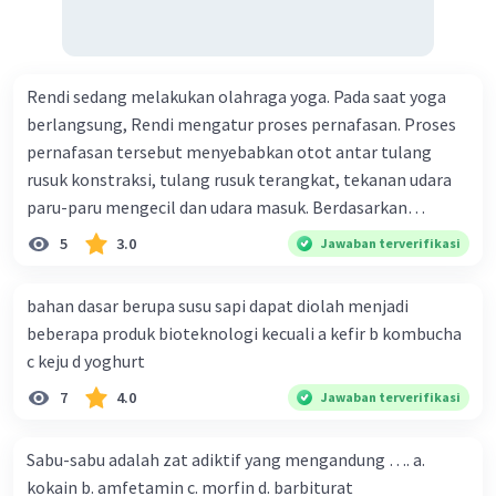
Cara mengatasi:
-Menjauhi pemicu asma
-Melakukan pemeriksaan rutin
-Mengonsumsi obat sesuai anjuran
Rendi sedang melakukan olahraga yoga. Pada saat yoga
berlangsung, Rendi mengatur proses pernafasan. Proses
pernafasan tersebut menyebabkan otot antar tulang
·
5.0
(
1
)
Balas
Beri Rating
rusuk konstraksi, tulang rusuk terangkat, tekanan udara
paru-paru mengecil dan udara masuk. Berdasarkan
informasi tersebut, dapat disimpulkan bahwa Rendi
5
3.0
Jawaban terverifikasi
sedang melakukan proses pernafasan....
bahan dasar berupa susu sapi dapat diolah menjadi
beberapa produk bioteknologi kecuali a kefir b kombucha
c keju d yoghurt
7
4.0
Jawaban terverifikasi
Sabu-sabu adalah zat adiktif yang mengandung …. a.
kokain b. amfetamin c. morfin d. barbiturat