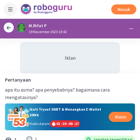
Masuk
M.Rifat P
19 November 2023 10:42
Iklan
Pertanyaan
apa itu asma? apa penyebabnya? bagaimana cara
mengatasinya?
Ikuti Tryout SNBT & Menangkan E-Wallet
100rb
Klaim
Habis dalam
02
:
19
:
00
:
16
2
1
Jawaban terverifikasi