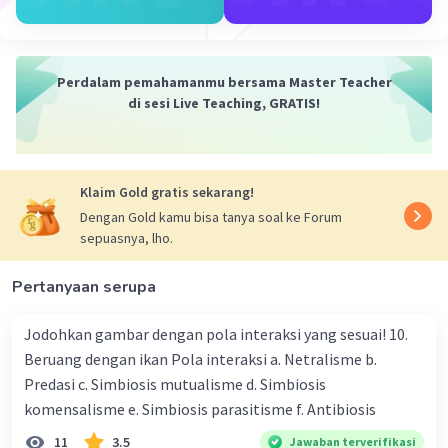
PENGELOLAAN ASMA:
1.
Obat-obatan:
Penggunaan obat-obatan
seperti bronkodilator (untuk melebarkan
Perdalam pemahamanmu bersama Master Teacher
saluran pernapasan) dan kortikosteroid (untuk
di sesi Live Teaching, GRATIS!
mengurangi peradangan) untuk mengendalikan
gejala dan mencegah serangan asma.
2.
Penghindaran pemicu:
Menghindari paparan
Klaim Gold gratis sekarang!
terhadap alergen atau pencetus yang memicu
serangan asma, seperti asap rokok, polusi udara,
Dengan Gold kamu bisa tanya soal ke Forum
sepuasnya, lho.
debu, dan alergen lainnya.
3.
Manajemen gaya hidup:
Melakukan olahraga
Pertanyaan serupa
teratur, menjaga berat badan ideal, dan
mengikuti pola hidup sehat dapat membantu
Jodohkan gambar dengan pola interaksi yang sesuai! 10.
mengendalikan gejala asma.
Beruang dengan ikan Pola interaksi a. Netralisme b.
4.
Rencana tindakan darurat:
Mengetahui cara
Predasi c. Simbiosis mutualisme d. Simbiosis
mengatasi serangan asma darurat dengan
komensalisme e. Simbiosis parasitisme f. Antibiosis
menggunakan alat bantu napas atau inhaler
yang diresepkan oleh dokter.
11
3.5
Jawaban terverifikasi