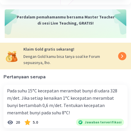
·
0.0
(
0
)
Balas
Beri Rating
Perdalam pemahamanmu bersama Master Teacher
di sesi Live Teaching, GRATIS!
Dela A
Community
Level 92
10 Desember 2023 02:39
Jawaban terverifikasi
Klaim Gold gratis sekarang!
Dengan Gold kamu bisa tanya soal ke Forum
Angka penting adalah
satuan angka yang
Iklan
sepuasnya, lho.
menunjukkan ketelitian atau ketidakpastian
alat ukur yang digunakan.
Dalam ilmu fisika,
Pertanyaan serupa
angka penting disebut juga sebagai angka
berarti atau angka signifikan.
Pada suhu 15°C kecepatan merambat bunyi di udara 328
m/det. Jika setiap kenaikan 1°C kecepatan merambat
·
0.0
(
0
)
Balas
Beri Rating
bunyi bertambah 0,6 m/det. Tentukan kecepatan
merambat bunyi pada suhu 8°C!
20
5.0
Jawaban terverifikasi