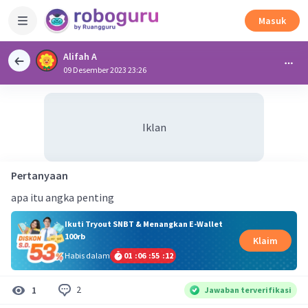
Masuk
Alifah A
09 Desember 2023 23:26
Iklan
Pertanyaan
apa itu angka penting
Ikuti Tryout SNBT & Menangkan E-Wallet
100rb
Klaim
Habis dalam
01
:
06
:
55
:
11
2
1
Jawaban terverifikasi