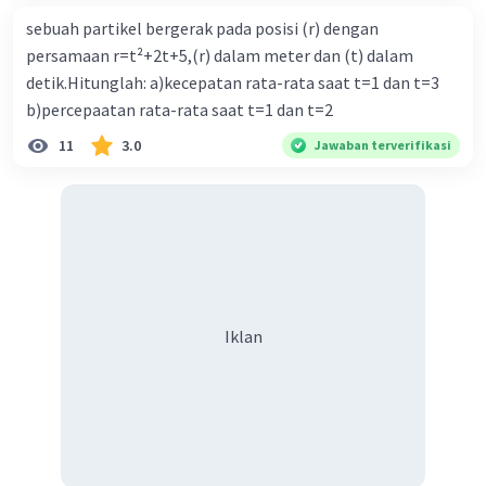
sebuah partikel bergerak pada posisi (r) dengan
persamaan r=t²+2t+5,(r) dalam meter dan (t) dalam
detik.Hitunglah: a)kecepatan rata-rata saat t=1 dan t=3
b)percepaatan rata-rata saat t=1 dan t=2
11
3.0
Jawaban terverifikasi
Iklan