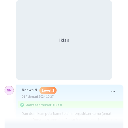
Iklan
Naswa N
Level 1
01 Februari 2024 10:27
Jawaban terverifikasi
Dan demikian pula kami telah menjadikan kamu (umat
islam) "umat pertengahan" agar kamu menjadi saksi atas
(perbuatan) manusia dan agar Rasul (Muhammad)