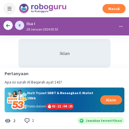
Masuk
Ilsa I
28 Januari 2024 03:53
Iklan
Pertanyaan
Apa isi surah Al Baqarah ayat 143?
Ikuti Tryout SNBT & Menangkan E-Wallet
100rb
Klaim
Habis dalam
02
:
21
:
04
:
24
2
2
Jawaban terverifikasi