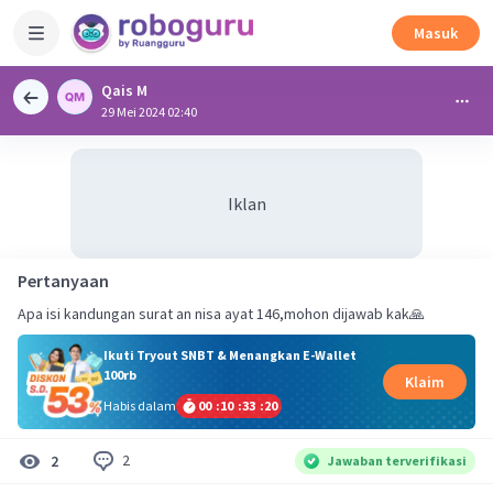
Masuk
Qais M
29 Mei 2024 02:40
Iklan
Pertanyaan
Apa isi kandungan surat an nisa ayat 146,mohon dijawab kak🙏
Ikuti Tryout SNBT & Menangkan E-Wallet
100rb
Klaim
Habis dalam
00
:
10
:
33
:
20
2
2
Jawaban terverifikasi