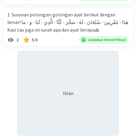
pelajar terhadap UUD 1945 adalah... 6. Usaha yang paling
tepat untuk dilakukan oleh setuap warga negara dalam
1. Susunan potongan-golongan ayat berikut dengan
menyebarkan perulaku positif terhadap UUD 1945 adalah...
benar! هَذَا - مُقْرِنِينَ - سُبْحَانَ - لَهُ - سَخَّرَ - كُنَّا - الَّذِي - لَنَا - وَ - مَا
7. Perwujudan sikap setia terhadap UUD 1945 yang
Kasi tau juga ini surah apa dan ayat berapa🙏
disahkan oleh para pendiri negara adalah 8. Sebutkan
2
5.0
Jawaban terverifikasi
sistematika UUD 1945 saat ini! 9. Sebutkan dan jelaskan 2
sifat UUD 1945 10. Sebutkan dan tuliskan isi pasal dalam
UUD 1945 yang mengatur tentang A. Pendidikan B. Agama
C. Kemerdekaan dalam mengemukakan pendapat 11.
Dalam perjuangan bahasa indonesia pendiri bangsa
memasukan tujuan bangsa indonesia. Dasarnegara dan
cita-cita bangsa indonesia, dasar negara dan cita-cita
Iklan
bangsa indonesia yang termuat dalam... 12. Pancasila
merupakan dasar negara indonesia, hal itu termuat dalam
UUD negara indonesia tahun 1945 alinea ke... 13.
Pembukaan UUD dasar NRI tahun 1945 dan proklamasi
kemerdekaan merupakab satu kesatuan yang dibuat
karena... 14. Tujuan bangsa indonesia adalah... 15. Aturan-