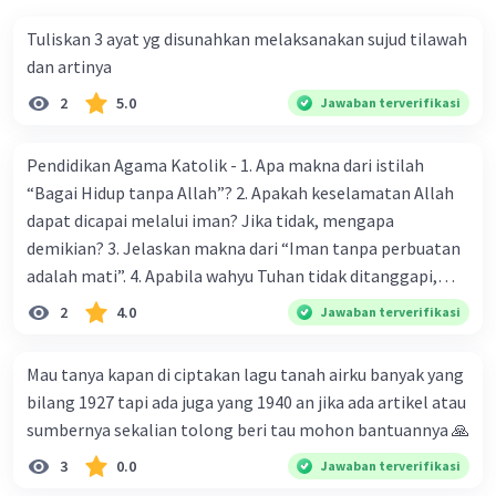
aturan dasar yang dipakai sebagai landasan dasar dan
Tuliskan 3 ayat yg disunahkan melaksanakan sujud tilawah
sumber berlakunya seluruh hukum atau perundang-
dan artinya
undangan dan penyelenggaraan pemerintah negara pada
suatu wilayah disebut... 16. UUD NRI 1945 merupakan
2
5.0
Jawaban terverifikasi
bentuk peraturan tertinggi dan yang menjadi dasar dan
sumber bagi perturang yang lebih rendah merupakan
Pendidikan Agama Katolik - 1. Apa makna dari istilah
kedudukan UUD sebagai... 17. UUD NRI bersifat singkat
“Bagai Hidup tanpa Allah”? 2. Apakah keselamatan Allah
artinya... 18. Melalui sidang MPR, telah melakukan
dapat dicapai melalui iman? Jika tidak, mengapa
amandemen terhadap UUD NRI 1945 sebanyak... 19.
demikian? 3. Jelaskan makna dari “Iman tanpa perbuatan
Amandemen kedua dilakukan dan ditetapkan dalam sidang
adalah mati”. 4. Apabila wahyu Tuhan tidak ditanggapi,
tahunan MPR pada tahun... 20. Dampak jika tidak ada UUD
maka yang akan terjadi adalah? 5. Paus gereja Katolik yang
2
4.0
Jawaban terverifikasi
NRI ? Mohon tolong bantu dijawab ya
pernah mengunjungi negara Indonesia ialah... (Sebutkan
dua saja)
Mau tanya kapan di ciptakan lagu tanah airku banyak yang
bilang 1927 tapi ada juga yang 1940 an jika ada artikel atau
sumbernya sekalian tolong beri tau mohon bantuannya 🙏
3
0.0
Jawaban terverifikasi