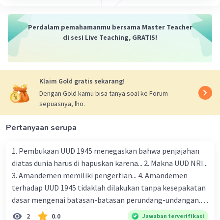
dari manusia dan bukan karena Allah.
146. Kecuali orang-orang yang bertobat dan
Perdalam pemahamanmu bersama Master Teacher
memperbaiki diri dan berpegang teguh pada
di sesi Live Teaching, GRATIS!
(agama) Allah dan dengan tulus ikhlas
(menjalankan) agama mereka karena Allah.
Maka mereka itu bersama-sama orang-orang
yang beriman dan kelak Allah akan memberikan
Klaim Gold gratis sekarang!
pahala yang besar kepada orang-orang yang
Dengan Gold kamu bisa tanya soal ke Forum
beriman.
sepuasnya, lho.
·
0.0
(
0
)
Balas
Beri Rating
Pertanyaan serupa
1. Pembukaan UUD 1945 menegaskan bahwa penjajahan
diatas dunia harus di hapuskan karena... 2. Makna UUD NRI...
3. Amandemen memiliki pengertian... 4. Amandemen
terhadap UUD 1945 tidaklah dilakukan tanpa kesepakatan
dasar mengenai batasan-batasan perundang-undangan.
Yang termasuk batasan tersebut adalah... 5. Kewajiban
2
0.0
Jawaban terverifikasi