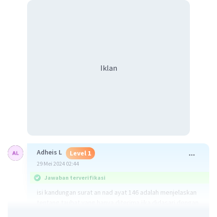
Iklan
Adheis L
Level 1
29 Mei 2024 02:44
Jawaban terverifikasi
isi kandungan surat an nad ayat 146 adalah menjelaskan
tentang taubat yang hanya diterima jika didasari dengan
keikhlasan hati, bukan bertujuan untuk duniawi