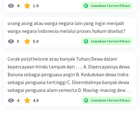
4
1.0
Jawaban terverifikasi
orang asing atau warga negara lain yang ingin menjadi
warga negara Indonesia melalui proses hukum disebut?
5
5.0
Jawaban terverifikasi
Corak polytheisme atau banyak Tuhan/Dewa dalam
kepercayaan Hindu tampak dari ….. A. Dipercayainya dewa
Baruna sebagai penguasa angin B. Kedudukan dewa Indra
sebagai penguasa tertinggi C. Disembahnya banyak dewa
sebagai penguasa alam semesta D. Masing-masing dewa
mewakili kekuatan alam.
4
4.0
Jawaban terverifikasi