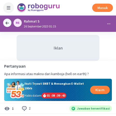
Masuk
Rahmat S
26 September 2023 01:15
Iklan
Pertanyaan
Apa informasi atau makna dari kamboja (hell on earth) ?
Ikuti Tryout SNBT & Menangkan E-Wallet
100rb
Klaim
Habis dalam
01
:
08
:
39
:
42
2
1
Jawaban terverifikasi