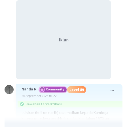
Iklan
Nanda R
Community
Level 89
26 September 2023 01:22
Jawaban terverifikasi
Julukan (hell on earth) disematkan kepada Kamboja
karena peristiwa berd4rah pada akhir tahun 1970-an
yang telah membuat lebih dari dua juta rakyat mat1