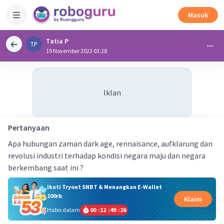
Masuk
Tatia P
TP
19 November 2023 03:28
Iklan
Pertanyaan
Apa hubungan zaman dark age, rennaisance, aufklarung dan
revolusi industri terhadap kondisi negara maju dan negara
berkembang saat ini ?
Ikuti Tryout SNBT & Menangkan E-Wallet
100rb
Klaim
Habis dalam
00
:
12
:
49
:
26