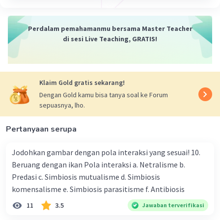
kemungkinan akan menurunkan gen hemofilia
adalah 50%, jika gen terebut diturunkan pada
Perdalam pemahamanmu bersama Master Teacher
anak laki-lakinya, maka tentu anak tersebut
di sesi Live Teaching, GRATIS!
akan menderita hemofilia. Jika gen hemofilia
diturunkan pada anak perempuan, maka anak
tersebut akan membawa sifat sama seperti
ibunya.
Klaim Gold gratis sekarang!
Dengan Gold kamu bisa tanya soal ke Forum
·
0.0
(
0
)
Balas
Beri Rating
sepuasnya, lho.
Pertanyaan serupa
Jodohkan gambar dengan pola interaksi yang sesuai! 10.
Beruang dengan ikan Pola interaksi a. Netralisme b.
Predasi c. Simbiosis mutualisme d. Simbiosis
komensalisme e. Simbiosis parasitisme f. Antibiosis
11
3.5
Jawaban terverifikasi