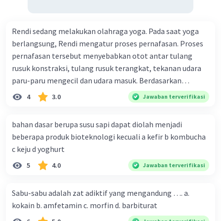
Rendi sedang melakukan olahraga yoga. Pada saat yoga
berlangsung, Rendi mengatur proses pernafasan. Proses
pernafasan tersebut menyebabkan otot antar tulang
rusuk konstraksi, tulang rusuk terangkat, tekanan udara
paru-paru mengecil dan udara masuk. Berdasarkan
informasi tersebut, dapat disimpulkan bahwa Rendi
4
3.0
Jawaban terverifikasi
sedang melakukan proses pernafasan....
bahan dasar berupa susu sapi dapat diolah menjadi
beberapa produk bioteknologi kecuali a kefir b kombucha
c keju d yoghurt
5
4.0
Jawaban terverifikasi
Sabu-sabu adalah zat adiktif yang mengandung …. a.
kokain b. amfetamin c. morfin d. barbiturat