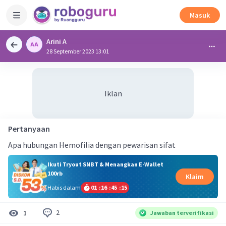
Masuk
Arini A
28 September 2023 13:01
Iklan
Pertanyaan
Apa hubungan Hemofilia dengan pewarisan sifat
Ikuti Tryout SNBT & Menangkan E-Wallet
100rb
Klaim
Habis dalam
01
:
16
:
45
:
15
2
1
Jawaban terverifikasi