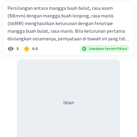
Persilangan antara mangga buah bulat, rasa asam
(BBmm) dengan mangga buah lonjong, rasa manis
(bbMM) menghasilkan keturunan dengan fenotipe
mangga buah bulat, rasa manis. Bila keturunan pertama
disilangkan sesamanya, pemyataan di bawah ini yang tidak
benar mengenai keturunan yang dihasilkan dari
5
0.0
Jawaban terverifikasi
persilangan terse but adalah ... A. dihasilkan sembilan
mangga buah bulat, rasa mants B. dihasilkan tiga mangga
buah lonjong, rasa asam C. dihasi lkan tiga mangga buah
bulat, rasa manis D. dihasi lkan tiga mangga buah bulat,
rasa asam
Iklan