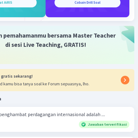
at AiRIS
Cobain Drill Soal
ama pasar: fungsi distribusi, fungsi pembentukan harga,
Iklan
i promosi
·
0.0
(
0
)
Balas
ating
m pemahamanmu bersama Master Teacher
di sesi Live Teaching, GRATIS!
 gratis sekarang!
d kamu bisa tanya soal ke Forum sepuasnya, lho.
a
 penghambat perdagangan internasional adalah ....
Jawaban terverifikasi