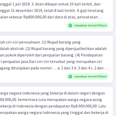
 iklan dibayar untuk 10 kali terbit, dan
gal 31 desember 2019, telah 8 kali terbit. 4. gaji terutang
alan sebesar Rp800.000,00 dari data di atas, pencatatan
ng benar adalah ....
Jawaban terverifikasi
ah ciri-ciri perusahaan. (1) Wujud barang yang
dalah abstrak. (2) Wujud barang yang diperjualbelikan adalah
atan pokok diperoleh dari penjualan barang. (4) Pendapatan
i penjualan jasa.Dari ciri-ciri tersebut yang merupakan ciri
gang ditunjukan pada nomor…. a. 1 dan 3 b. 3 dan 4 c. 2 dan 3
4
Jawaban terverifikasi
rga negara Indonesia yang bekerja di dalam negeri dengan
n Rp8.900.000,00. Lalu
ndonesia yang tinggal dan bekerja di