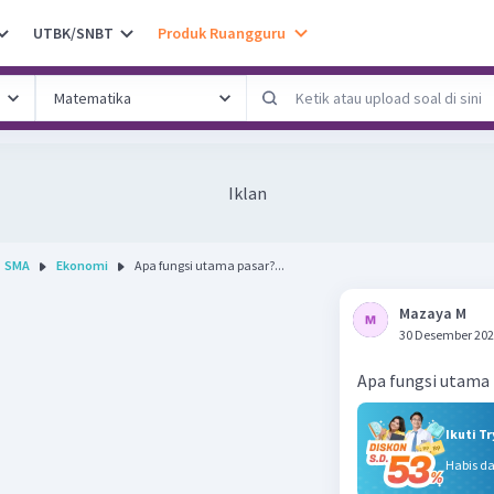
UTBK/SNBT
Produk Ruangguru
Iklan
SMA
Ekonomi
Apa fungsi utama pasar?...
Mazaya M
30 Desember 202
Apa fungsi utama
Ikuti T
Habis d