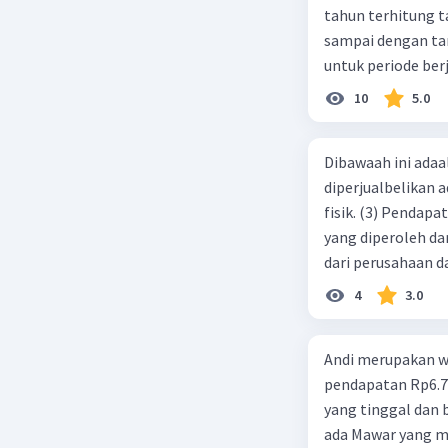
tahun terhitung tanggal 1 juli 2019. 3.
sampai dengan tang
untuk periode berj
jurnal pembalik ya
10
5.0
Dibawaah ini adaal
diperjualbelikan a
fisik. (3) Pendap
yang diperoleh dar
dari perusahaan da
d. 1 dan 2 e. 2 dan 
4
3.0
Andi merupakan wa
pendapatan Rp6.700.000,00. Sementara Lula merupakan warga negara asing
yang tinggal dan bekerja di Indonesia dengan pendapata
ada Mawar yang merupakan warga negara I