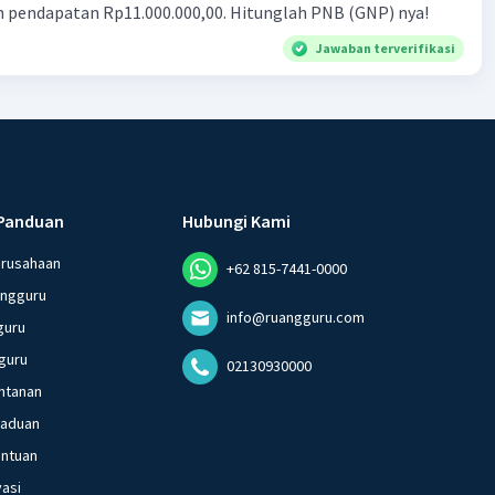
n pendapatan Rp11.000.000,00. Hitunglah PNB (GNP) nya!
Jawaban terverifikasi
Panduan
Hubungi Kami
erusahaan
+62 815-7441-0000
angguru
info@ruangguru.com
guru
guru
02130930000
ntanan
gaduan
entuan
vasi