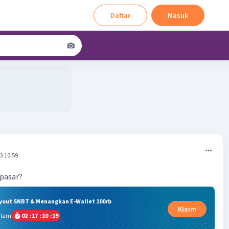
Daftar
Masuk
3 10:59
 pasar?
ryout SNBT & Menangkan E-Wallet 100rb
Klaim
alam
02
:
17
:
10
:
19