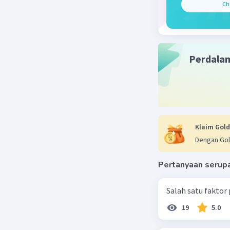
Ch
Fungsi ut
dan fungs
Beri R
Perdala
Klaim Gold
Dengan Gol
Pertanyaan serup
Salah satu faktor
19
5.0