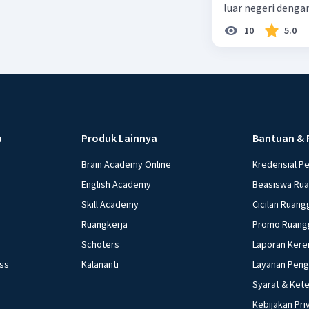
luar negeri denga
10
5.0
u
Produk Lainnya
Bantuan & 
Brain Academy Online
Kredensial P
English Academy
Beasiswa Ru
Skill Academy
Cicilan Ruang
Ruangkerja
Promo Ruang
Schoters
Laporan Kere
ess
Kalananti
Layanan Pen
Syarat & Ket
Kebijakan Pri