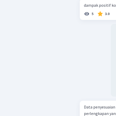
dampak positif ko
5
3.0
Data penyesuaian p
perlengkapan yang tersisa Rp500.0