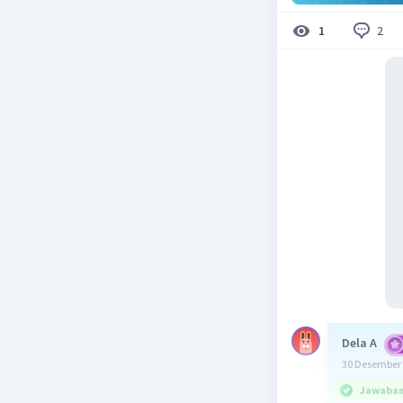
2
1
Dela A
30 Desember 
Jawaban 