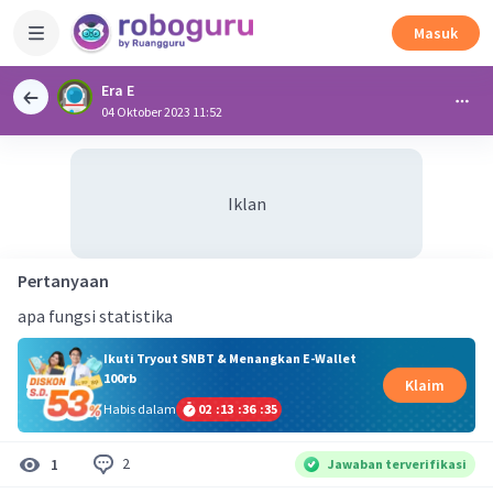
Masuk
Era E
04 Oktober 2023 11:52
Iklan
Pertanyaan
apa fungsi statistika
Ikuti Tryout SNBT & Menangkan E-Wallet
100rb
Klaim
Habis dalam
02
:
13
:
36
:
35
2
1
Jawaban terverifikasi