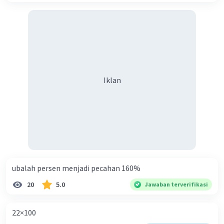
penting dalam penelitian ilmiah. Peneliti
menggunakan statistik untuk menganalisis data
percobaan dan menguji hipotesis penelitian.
Hasil analisis statistik dapat digunakan untuk
mengambil kesimpulan yang valid.
Proyeksi dan Peramalan
: Statistik digunakan
untuk membuat peramalan atau proyeksi
Iklan
berdasarkan data historis. Contohnya, dalam
ekonomi, statistik digunakan untuk meramalkan
pertumbuhan ekonomi atau inflasi.
Pengelolaan Sumber Daya
: Dalam bidang
lingkungan dan sumber daya alam, statistik
digunakan untuk mengelola dan mengawasi
sumber daya seperti air, energi, dan hutan. Data
ubalah persen menjadi pecahan 160%
statistik membantu dalam pengambilan
keputusan yang berkelanjutan.
20
5.0
Jawaban terverifikasi
Pemantauan Kesehatan
: Statistik sangat
penting dalam bidang kesehatan. Data
22×100
kesehatan digunakan untuk memantau penyakit,