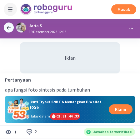
Masuk
Jaria S
19 Desember 2023 12:13
Iklan
Pertanyaan
apa fungsi foto sintesis pada tumbuhan
Ikuti Tryout SNBT & Menangkan E-Wallet
100rb
Klaim
Habis dalam
01
:
21
:
44
:
33
2
1
Jawaban terverifikasi