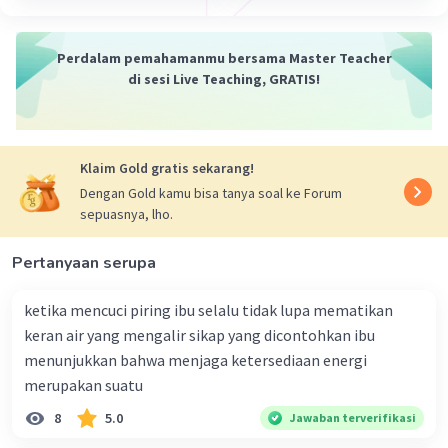
dioksida (CO2) yang diserap dari udara untuk
membentuk glukosa (C6H12O6), jenis gula yang
digunakan oleh tumbuhan sebagai sumber energi.
Perdalam pemahamanmu bersama Master Teacher
4. Sementara itu, oksigen yang dihasilkan selama
di sesi Live Teaching, GRATIS!
proses ini dilepaskan ke atmosfer.
Kesimpulan:
Fungsi utama fotosintesis adalah untuk menghasilkan
Klaim Gold gratis sekarang!
nutrisi (dalam bentuk glukosa) yang digunakan oleh
Dengan Gold kamu bisa tanya soal ke Forum
tumbuhan untuk pertumbuhan dan perkembangan.
sepuasnya, lho.
Selain itu, fotosintesis juga menghasilkan oksigen, yang
penting untuk kehidupan di Bumi, dan menyerap karbon
Pertanyaan serupa
dioksida, yang membantu mengurangi polusi udara.
Semoga penjelasan ini membantu kamu memahami
fungsi fotosintesis pada tumbuhan, ya 🙂.
ketika mencuci piring ibu selalu tidak lupa mematikan
keran air yang mengalir sikap yang dicontohkan ibu
·
0.0
(
0
)
Balas
Beri Rating
menunjukkan bahwa menjaga ketersediaan energi
merupakan suatu
8
5.0
Jawaban terverifikasi