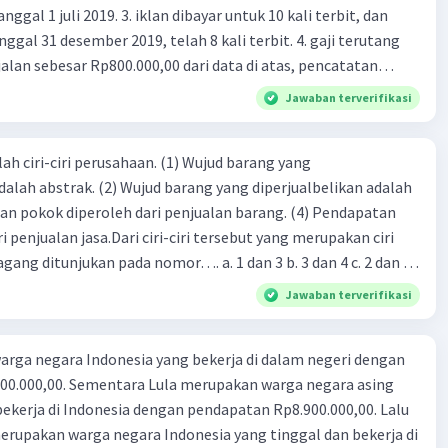
 iklan dibayar untuk 10 kali terbit, dan
gal 31 desember 2019, telah 8 kali terbit. 4. gaji terutang
alan sebesar Rp800.000,00 dari data di atas, pencatatan
ng benar adalah ....
Jawaban terverifikasi
ah ciri-ciri perusahaan. (1) Wujud barang yang
dalah abstrak. (2) Wujud barang yang diperjualbelikan adalah
atan pokok diperoleh dari penjualan barang. (4) Pendapatan
i penjualan jasa.Dari ciri-ciri tersebut yang merupakan ciri
gang ditunjukan pada nomor…. a. 1 dan 3 b. 3 dan 4 c. 2 dan 3
4
Jawaban terverifikasi
rga negara Indonesia yang bekerja di dalam negeri dengan
n Rp8.900.000,00. Lalu
ndonesia yang tinggal dan bekerja di