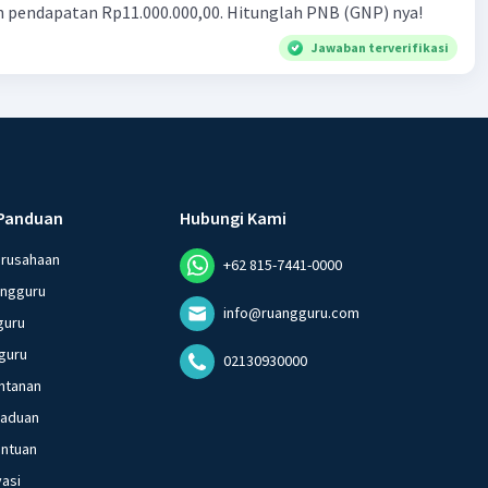
n pendapatan Rp11.000.000,00. Hitunglah PNB (GNP) nya!
Jawaban terverifikasi
Panduan
Hubungi Kami
erusahaan
+62 815-7441-0000
angguru
info@ruangguru.com
guru
guru
02130930000
ntanan
gaduan
entuan
vasi