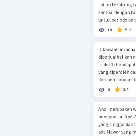
tahun terhitung tanggal 1 juli 2019. 3.
sampai dengan tang
untuk periode berj
jurnal pembalik ya
10
5.0
Dibawaah ini adaal
diperjualbelikan a
fisik. (3) Pendap
yang diperoleh dar
dari perusahaan da
d. 1 dan 2 e. 2 dan 
4
3.0
Andi merupakan wa
pendapatan Rp6.700.000,00. Sementara Lula merupakan warga negara asing
yang tinggal dan bekerja di Indonesia dengan pendapata
ada Mawar yang merupakan warga negara I