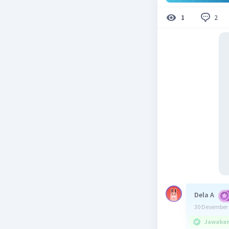
2
1
Dela A
30 Desember 
Jawaban 