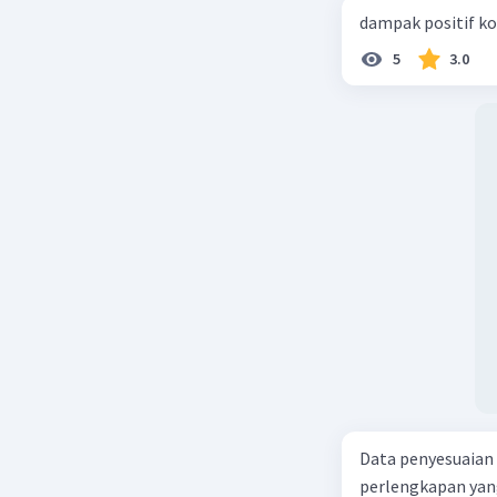
dampak positif ko
5
3.0
Data penyesuaian p
perlengkapan yang tersisa Rp500.0