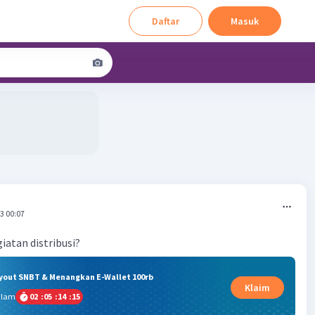
Daftar
Masuk
3 00:07
giatan distribusi?
ryout SNBT & Menangkan E-Wallet 100rb
Klaim
alam
02
:
05
:
14
:
14