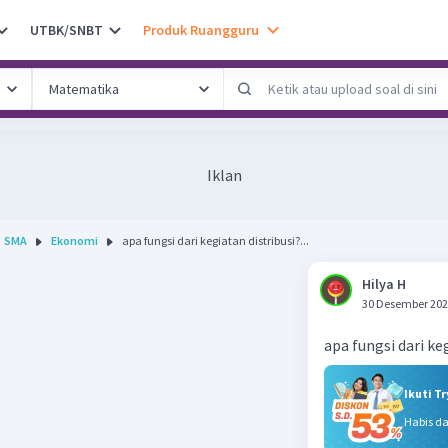
UTBK/SNBT
Produk Ruangguru
Iklan
SMA
Ekonomi
apa fungsi dari kegiatan distribusi?...
Hilya H
30 Desember 202
apa fungsi dari ke
Ikuti T
Habis d