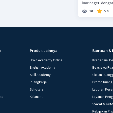
luar negeri denga
10
5.0
u
Produk Lainnya
Bantuan & 
Brain Academy Online
Kredensial P
English Academy
Beasiswa Ru
Skill Academy
Cicilan Ruang
Ruangkerja
Promo Ruang
Schoters
Laporan Kere
ess
Kalananti
Layanan Pen
Syarat & Ket
Kebijakan Pri