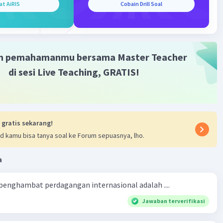
at AiRIS
Cobain Drill Soal
·
0.0
(
0
)
Balas
ating
m pemahamanmu bersama Master Teacher
di sesi Live Teaching, GRATIS!
 gratis sekarang!
d kamu bisa tanya soal ke Forum sepuasnya, lho.
a
 penghambat perdagangan internasional adalah ....
Jawaban terverifikasi