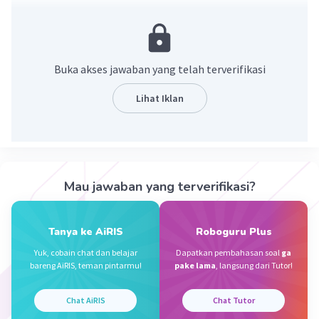
·
3.0
(
2
)
Balas
Beri Rating
Qafisha K
Level 53
Buka akses jawaban yang telah terverifikasi
17 Maret 2026 14:59
Lihat Iklan
Kikir
Iklan
·
0.0
(
0
)
Balas
Beri Rating
Mau jawaban yang terverifikasi?
Tanya ke AiRIS
Roboguru Plus
Yuk, cobain chat dan belajar
Dapatkan pembahasan soal
ga
bareng AiRIS, teman pintarmu!
pake lama
, langsung dari Tutor!
Chat AiRIS
Chat Tutor