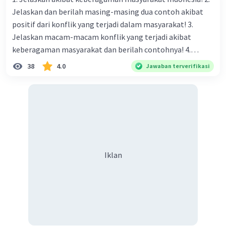
Jelaskan dan berilah masing-masing dua contoh akibat
positif dari konflik yang terjadi dalam masyarakat! 3.
Jelaskan macam-macam konflik yang terjadi akibat
keberagaman masyarakat dan berilah contohnya! 4.
Mengapa dalam masyarakat yang memiliki keberagaman
38
4.0
Jawaban terverifikasi
diperlukan harmoni? 5. Indonesia merupakan negara yang
kaya akan keberagaman baik dilihat dari agama, suku, ras,
bahasa, dan budaya. Berdasarkan pernyataan tersebut,
apa yang dapat kalian lakukan untuk menjaga
keberagaman supaya terhindar dari konflik?
Iklan