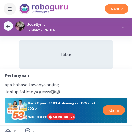
Masuk
Jocellyn L
17 Maret 2026 10:46
Iklan
Pertanyaan
apa bahasa Jawanya anjing
Janlup follow ya gesss😎😝
Ikuti Tryout SNBT & Menangkan E-Wallet
100rb
Klaim
Habis dalam
00
:
08
:
07
:
26
2
2