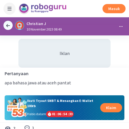
Masuk
Christian J
10 November 2023 08:49
Iklan
Pertanyaan
apa bahasa jawa atau aceh pantat
Ikuti Tryout SNBT & Menangkan E-Wallet
100rb
Klaim
Habis dalam
01
:
06
:
54
:
32
3
2