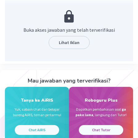
·
5.0
(
1
)
Balas
Beri Rating
Icy I
Level 37
13 November 2023 00:43
Buka akses jawaban yang telah terverifikasi
Jawa=bokong
Lihat Iklan
·
5.0
(
1
)
Balas
Beri Rating
Iklan
Nada F
Level 83
10 November 2023 12:01
Mau jawaban yang terverifikasi?
Bahasa jawanya : Bokong
Maaf ya kalau salahh, soalnya aku juga dari
Tanya ke AiRIS
Roboguru Plus
Google Translate 🙏😁
Yuk, cobain chat dan belajar
Dapatkan pembahasan soal
ga
bareng AiRIS, teman pintarmu!
pake lama
, langsung dari Tutor!
·
0.0
(
0
)
Balas
Beri Rating
Shinta N
Level 70
Chat AiRIS
Chat Tutor
27 November 2023 12:53