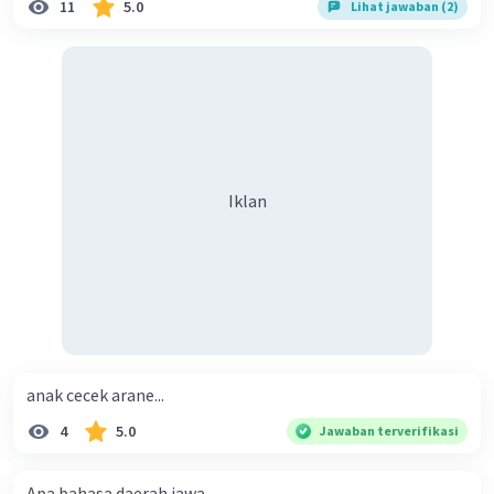
11
5.0
Lihat jawaban (2)
Iklan
anak cecek arane...
4
5.0
Jawaban terverifikasi
Apa bahasa daerah jawa