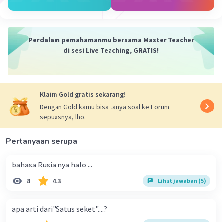
Jawa:bokong
Aceh:punggoeng/leubo
Perdalam pemahamanmu bersama Master Teacher
— Tampilkan 1 balasan lainnya
di sesi Live Teaching, GRATIS!
Klaim Gold gratis sekarang!
Dengan Gold kamu bisa tanya soal ke Forum
sepuasnya, lho.
Pertanyaan serupa
bahasa Rusia nya halo ...
8
4.3
Lihat jawaban (5)
apa arti dari"Satus seket"....?