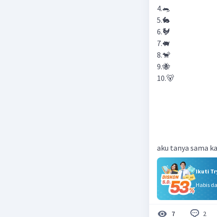
4.🐀
5.🐇
6.🐓
7.🐖
8.🐒
9.🐝
10.🐻
aku tanya sama ka
Ikuti T
Habis d
2
7