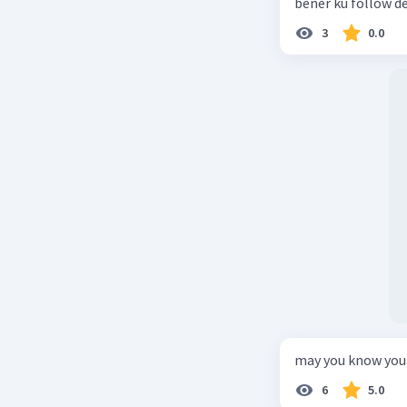
bener ku follow d
3
0.0
may you know you
6
5.0