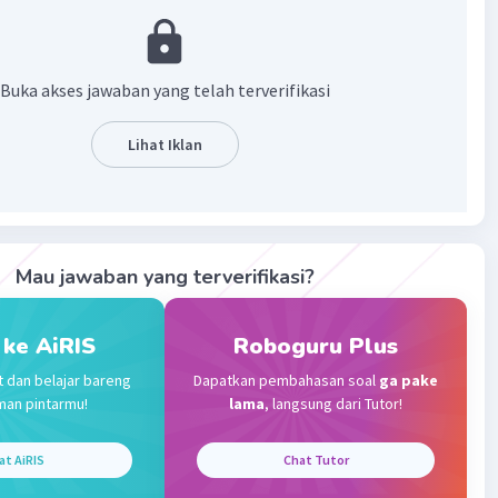
mice/rat
/bunny
n/rooster
Buka akses jawaban yang telah terverifikasi
y
Lihat Iklan
·
5.0
(
1
)
Balas
ating
Mau jawaban yang terverifikasi?
Level 13
20:12
 ke AiRIS
Roboguru Plus
kali betul🙏 trimakasih
t dan belajar bareng
Dapatkan pembahasan soal
ga pake
man pintarmu!
lama
, langsung dari Tutor!
Iklan
·
0.0
(
0
)
Balas
ating
at AiRIS
Chat Tutor