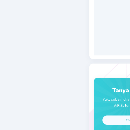
4. mouse/
5. rabbit
6. chicke
7. pig
8. monke
9. bee
10. bear
Beri R
Ghina A
25 April 2020 
Tanya
pintar se
Yuk, cobain cha
AiRIS, te
Beri R
Ch