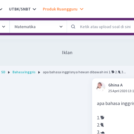
UTBK/SNBT
Produk Ruangguru
Iklan
SD
Bahasa Inggris
apa bahasa inggrisnya hewan dibawah ini 1.🐕 2.🐈 3...
Ghina A
25 April 2020 13:
apa bahasa inggri
1.🐕
2.🐈
3.🐢