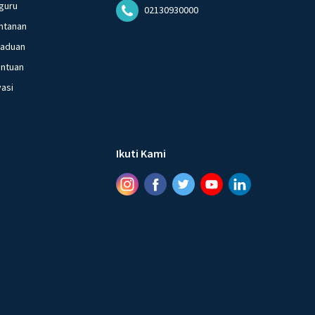
guru
02130930000
ntanan
gaduan
entuan
vasi
Ikuti Kami