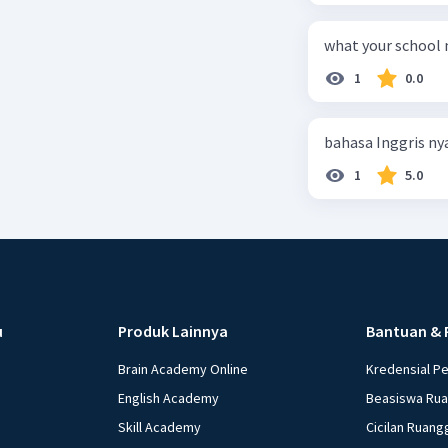
what your school
1
0.0
bahasa Inggris n
1
5.0
u
Produk Lainnya
Bantuan & 
Brain Academy Online
Kredensial P
English Academy
Beasiswa Ru
Skill Academy
Cicilan Ruang