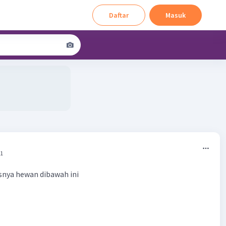
Daftar
Masuk
11
snya hewan dibawah ini