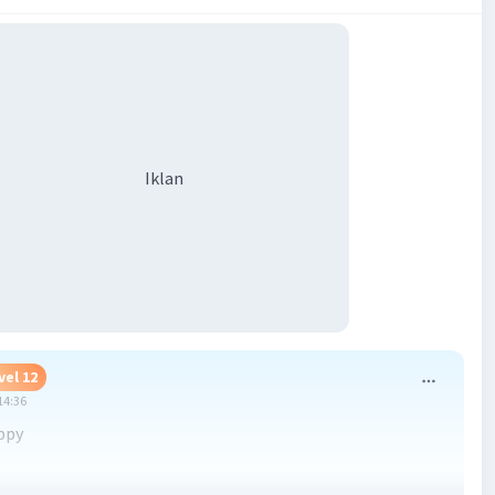
Iklan
vel 12
14:36
ppy