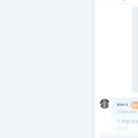
Kim A
Le
25 April 2020 
1. dog/pu
2. cat
3. turtle