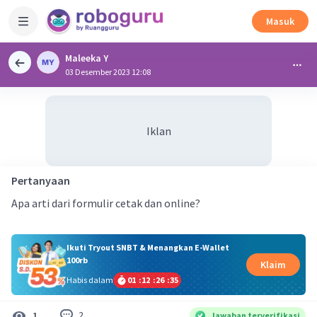
Masuk
Maleeka Y
03 Desember 2023 12:08
Iklan
Pertanyaan
Apa arti dari formulir cetak dan online?
Ikuti Tryout SNBT & Menangkan E-Wallet
100rb
Klaim
Habis dalam
01
:
12
:
26
:
35
2
1
Jawaban terverifikasi