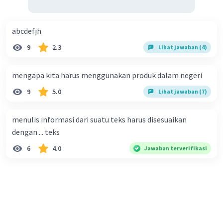
pendaftaran sekolah, aplikasi kerja, atau dokumen resmi
lainnya.
2. Formulir online adalah formulir yang diakses dan diisi
abcdefjh
melalui internet. Formulir ini biasanya digunakan dalam
9
2.3
Lihat jawaban (4)
situasi yang membutuhkan efisiensi waktu dan sumber
daya, seperti pendaftaran online, survei, atau aplikasi
online.
mengapa kita harus menggunakan produk dalam negeri
Kesimpulan:
9
5.0
Lihat jawaban (7)
Formulir cetak adalah formulir yang dicetak dan diisi
secara manual, sementara formulir online adalah
menulis informasi dari suatu teks harus disesuaikan
formulir yang diakses dan diisi secara digital melalui
dengan ... teks
internet.
6
4.0
Jawaban terverifikasi
·
0.0
(
0
)
Balas
Beri Rating