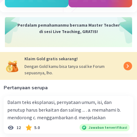
membutuhkan melalui internet.
Keuntungan formulir cetak adalah kemudahan
penggunaan dan ketersediaan untuk diisi di mana
saja. Namun, formulir cetak memerlukan waktu
Perdalam pemahamanmu bersama Master Teacher
dan biaya untuk pengiriman fisik, serta
di sesi Live Teaching, GRATIS!
memerlukan pengolahan manual oleh pihak
yang menerima formulir.
Keuntungan formulir online adalah kemudahan
Klaim Gold gratis sekarang!
akses dan pengisian yang cepat. Informasi yang
diisi dapat langsung dikirim secara elektronik,
Dengan Gold kamu bisa tanya soal ke Forum
sepuasnya, lho.
menghemat waktu dan biaya pengiriman. Selain
itu, formulir online juga dapat menyediakan
Pertanyaan serupa
validasi data dan kemampuan untuk
mengumpulkan informasi tambahan secara
Dalam teks eksplanasi, pernyataan umum, isi, dan
otomatis
penutup harus berkaitan dan saling ... . a. memahami b.
mendorong c. menggambarkan d. menjelaskan
·
5.0
(
1
)
Balas
Beri Rating
12
5.0
Jawaban terverifikasi
Kevin L