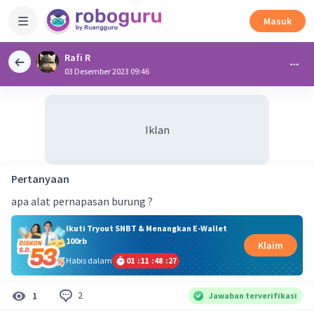
Masuk
Rafi R
03 Desember 2023 09:46
Iklan
Pertanyaan
apa alat pernapasan burung ?
Ikuti Tryout SNBT & Menangkan E-Wallet
100rb
Klaim
Habis dalam
01
:
11
:
48
:
26
2
1
Jawaban terverifikasi