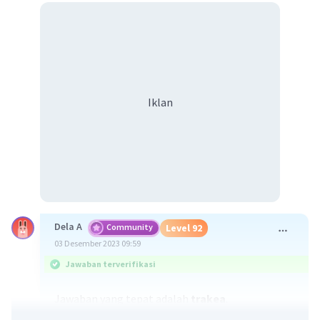
Iklan
Dela A
Community
Level 92
03 Desember 2023 09:59
Jawaban terverifikasi
Jawaban yang tepat adalah
trakea
.
Secara umum, burung bernapas menggunakan