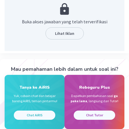
trakea
. Namun, secara lebih lengkap alat
pernapasan burung terdiri dari beberapa organ
lain yaitu trakea, bronkus, paru-paru, dan
Buka akses jawaban yang telah terverifikasi
kantong udara (
saccus pneumaticus
).
Lihat Iklan
·
0.0
(
0
)
Balas
Beri Rating
Lolynda L
Level 2
03 Desember 2023 10:32
Mau pemahaman lebih dalam untuk soal ini?
Jawaban terverifikasi
Jawabanya alat pernapasan burung terdiri dari
Tanya ke AiRIS
Roboguru Plus
beberapa organ yaitu trakea, bronkus, paru-paru, dan
Iklan
kantong udara.
Yuk, cobain chat dan belajar
Dapatkan pembahasan soal
ga
bareng AiRIS, teman pintarmu!
pake lama
, langsung dari Tutor!
Semoga membantu ya
Chat AiRIS
Chat Tutor
·
0.0
(
0
)
Balas
Beri Rating