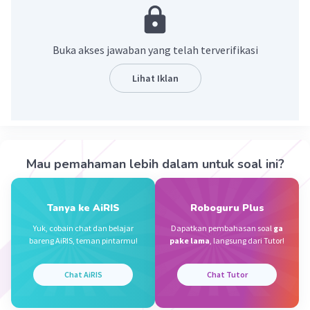
Tangga nada ini memberikan kesan lagu yang
ceria, riang, serta bersemangat.
Buka akses jawaban yang telah terverifikasi
·
0.0
(
0
)
Balas
Beri Rating
Lihat Iklan
Wandri B
Level 1
06 Desember 2023 12:00
Ok makasih ya jawaban nya
Mau pemahaman lebih dalam untuk soal ini?
Syakura A
Level 59
06 Desember 2023 22:50
Tanya ke AiRIS
Roboguru Plus
Jawaban terverifikasi
Yuk, cobain chat dan belajar
Dapatkan pembahasan soal
ga
bareng AiRIS, teman pintarmu!
pake lama
, langsung dari Tutor!
Jarak antara
mi
ke
fa
adalah 1/2 (setengah nada)
Iklan
yaa. Dimana jarak antara
mi
ke
fa
ini terdiri dari
Chat AiRIS
Chat Tutor
satu kolom.