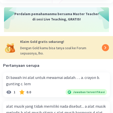
·
0.0
(
0
)
Balas
Beri Rating
Perdalam pemahamanmu bersama Master Teacher
di sesi Live Teaching, GRATIS!
Klaim Gold gratis sekarang!
Dengan Gold kamu bisa tanya soal ke Forum
sepuasnya, lho.
Pertanyaan serupa
Di bawah ini alat untuk mewamai adalah…. a. crayon b.
gunting c. lem
1
0.0
Jawaban terverifikasi
alat musik yang tidak memiliki nada disebut... a alat musik
melodis b alat musik ritmis c alat musik harmonis d alat