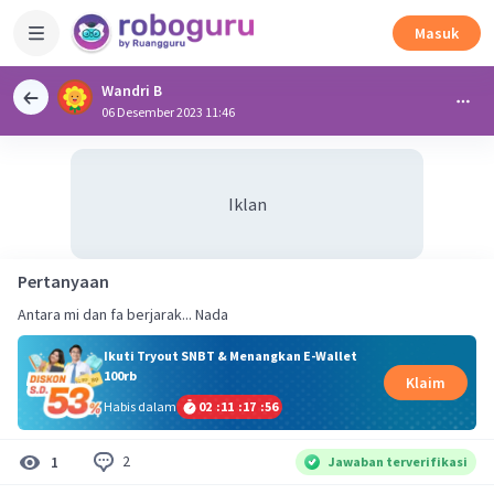
Masuk
Wandri B
06 Desember 2023 11:46
Iklan
Pertanyaan
Ikuti Tryout SNBT & Menangkan E-Wallet
100rb
Klaim
Habis dalam
02
:
11
:
17
:
55
2
1
Jawaban terverifikasi