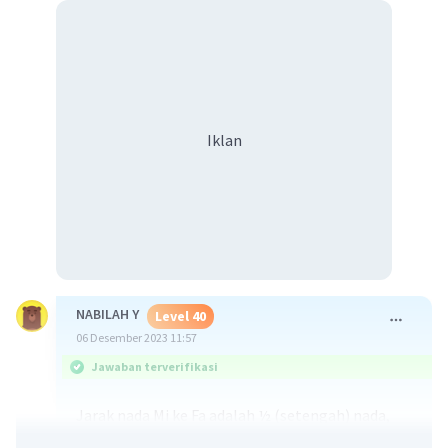
Iklan
NABILAH Y
Level 40
06 Desember 2023 11:57
Jawaban terverifikasi
Jarak nada Mi ke Fa adalah ½ (setengah) nada,
yakni hanya satu kolom.