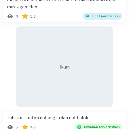
musik gamelan
4
5.0
Lihat jawaban (2)
Iklan
Tuliskan contoh not angka dan not balok​
5
4.3
Jawaban terverifikasi