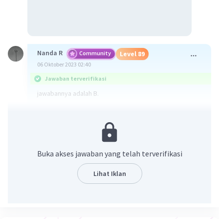
Nanda R
Community
Level 89
06 Oktober 2023 02:40
Jawaban terverifikasi
jawabannya adalah B.
ban mobil dengan permukaan aspal akan mengalami
gaya gesek.
·
0.0
(
0
)
Balas
Beri Rating
Buka akses jawaban yang telah terverifikasi
Lihat Iklan
Vincent M
Community
Level 73
06 Oktober 2023 06:43
Jawaban terverifikasi
Antara ban mobil dan permukaan aspal terjadi: