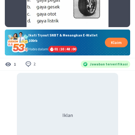
Ikuti Tryout SNBT & Menangkan E-Wallet
100rb
Klaim
Habis dalam
01
:
10
:
47
:
59
2
1
Jawaban terverifikasi
Iklan