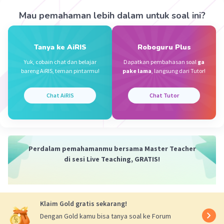
Iklan
Mau pemahaman lebih dalam untuk soal ini?
b. gaya gesek
Gaya gesek adalah gaya yang muncul ketika dua
Tanya ke AiRIS
Roboguru Plus
permukaan saling bersentuhan dan menghasilkan
tahanan terhadap pergerakan relatif antara kedua
Yuk, cobain chat dan belajar
Dapatkan pembahasan soal
ga
bareng AiRIS, teman pintarmu!
pake lama
, langsung dari Tutor!
permukaan tersebut. Pada kendaraan, seperti mobil,
gaya gesek antara ban dan permukaan jalan sangat
penting untuk menjaga traksi dan menghindari selip saat
Chat AiRIS
Chat Tutor
kendaraan bergerak.
·
0.0
(
0
)
Balas
Beri Rating
Perdalam pemahamanmu bersama Master Teacher
di sesi Live Teaching, GRATIS!
Klaim Gold gratis sekarang!
Dengan Gold kamu bisa tanya soal ke Forum