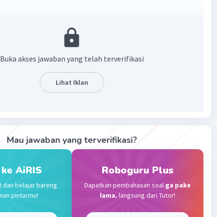
·
4.0
(
1
)
Balas
ating
Buka akses jawaban yang telah terverifikasi
Community
Level 89
023 13:57
Lihat Iklan
 bilangan yang besar yaitu bilangan positif. Pada garis
 jika semakin ke kanan maka bilangan tersebut memiliki
Iklan
kin besar.
Mau jawaban yang terverifikasi?
·
0.0
(
0
)
Balas
ating
 ke AiRIS
Roboguru Plus
t dan belajar bareng
Dapatkan pembahasan soal
ga pake
man pintarmu!
lama
, langsung dari Tutor!