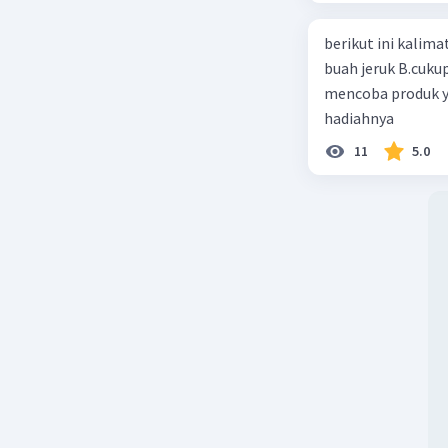
berikut ini kalimat iklan ya
buah jeruk B.cuku
mencoba produk y
hadiahnya
11
5.0