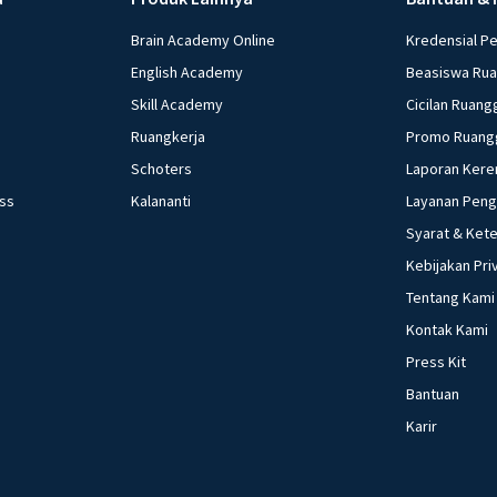
Brain Academy Online
Kredensial P
English Academy
Beasiswa Ru
Skill Academy
Cicilan Ruang
Ruangkerja
Promo Ruang
Schoters
Laporan Kere
ess
Kalananti
Layanan Pen
Syarat & Ket
Kebijakan Pri
Tentang Kami
Kontak Kami
Press Kit
Bantuan
Karir