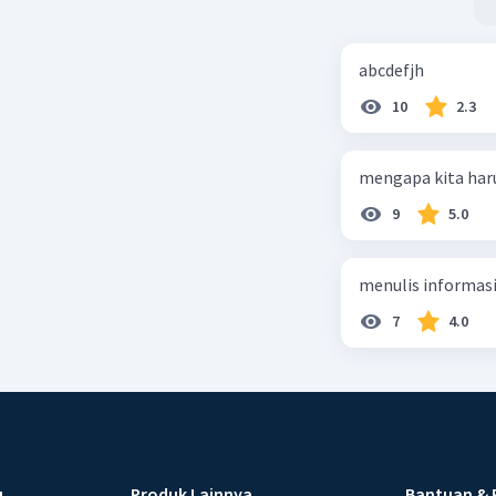
abcdefjh
10
2.3
mengapa kita har
9
5.0
menulis informasi 
7
4.0
u
Produk Lainnya
Bantuan & 