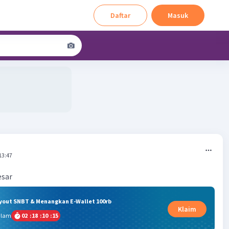
Daftar
Masuk
13:47
esar
ryout SNBT & Menangkan E-Wallet 100rb
Klaim
alam
02
:
18
:
10
:
15