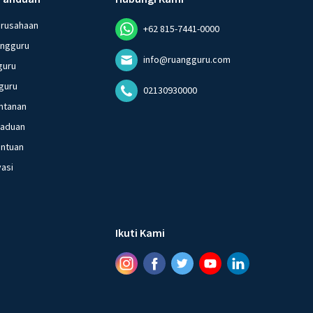
erusahaan
+62 815-7441-0000
angguru
info@ruangguru.com
guru
guru
02130930000
ntanan
gaduan
entuan
vasi
Ikuti Kami