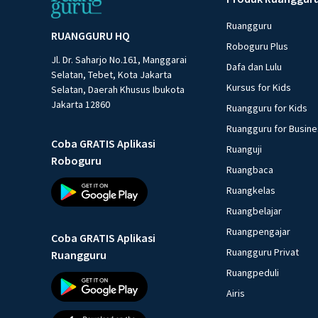
Ruangguru
RUANGGURU HQ
Roboguru Plus
Jl. Dr. Saharjo No.161, Manggarai
Dafa dan Lulu
Selatan, Tebet, Kota Jakarta
Kursus for Kids
Selatan, Daerah Khusus Ibukota
Jakarta 12860
Ruangguru for Kids
Ruangguru for Busin
Coba GRATIS Aplikasi
Ruanguji
Roboguru
Ruangbaca
Ruangkelas
Ruangbelajar
Ruangpengajar
Coba GRATIS Aplikasi
Ruangguru Privat
Ruangguru
Ruangpeduli
Airis