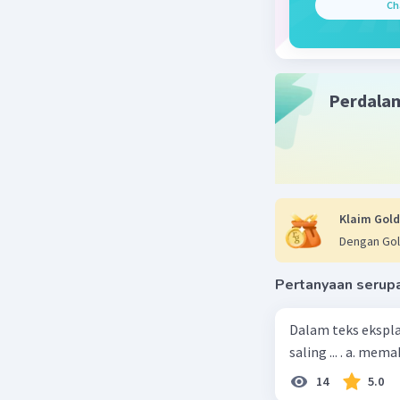
Ch
Perdala
Klaim Gold
Dengan Gol
Pertanyaan serup
Dalam teks ekspla
saling ... . a. m
14
5.0