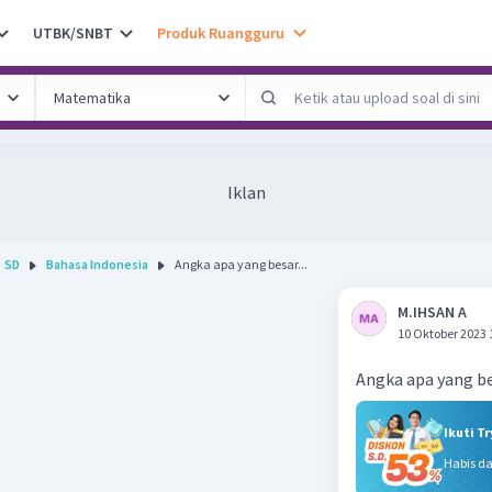
UTBK/SNBT
Produk Ruangguru
Iklan
SD
Bahasa Indonesia
Angka apa yang besar...
M.IHSAN A
10 Oktober 2023 
Angka apa yang b
Ikuti T
Habis d