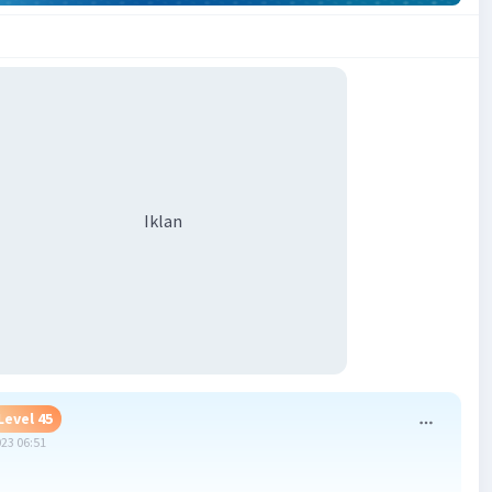
Iklan
Level 45
023 06:51