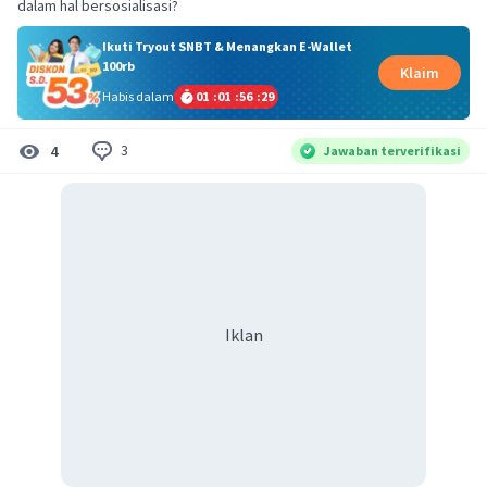
dalam hal bersosialisasi?
Ikuti Tryout SNBT & Menangkan E-Wallet
100rb
Klaim
Habis dalam
01
:
01
:
56
:
29
3
4
Jawaban terverifikasi
Iklan