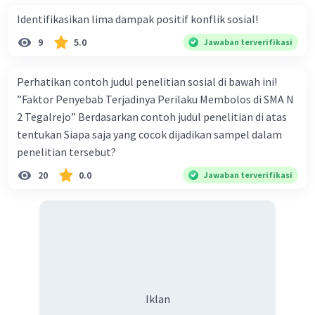
Identifikasikan lima dampak positif konflik sosial!
3. Kurangnya privasi: Penggunaan media sosial juga
9
5.0
dapat mengorbankan privasi seseorang. Informasi
Jawaban terverifikasi
pribadi yang diposting secara online dapat dengan
mudah diakses oleh orang lain, yang dapat mengancam
Perhatikan contoh judul penelitian sosial di bawah ini!
keamanan dan privasi seseorang.
”Faktor Penyebab Terjadinya Perilaku Membolos di SMA N
2 Tegalrejo” Berdasarkan contoh judul penelitian di atas
Jawaban:
Dampak positif media sosial dalam hal bersosialisasi
tentukan Siapa saja yang cocok dijadikan sampel dalam
antara lain memperluas jaringan sosial, mempermudah
penelitian tersebut?
komunikasi, dan meningkatkan kesadaran sosial.
20
0.0
Namun, dampak negatifnya meliputi ketergantungan,
Jawaban terverifikasi
cyberbullying, dan kurangnya privasi.
·
0.0
(
0
)
Balas
Beri Rating
Meikarlina S
Community
Level 27
06 Oktober 2023 12:57
Iklan
Jawaban terverifikasi