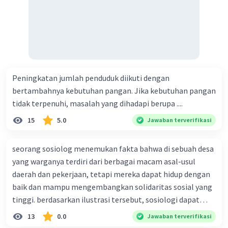
Dampak positif media sosial dalam hal bersosialisasi
adalah:
Iklan
1. Memperluas jaringan sosial - Media sosial
memungkinkan kita untuk terhubung dengan orang-
orang dari berbagai latar belakang dan lokasi geografis
yang berbeda. Hal ini memperluas jaringan sosial kita
Peningkatan jumlah penduduk diikuti dengan
dan memungkinkan kita untuk berinteraksi dengan
bertambahnya kebutuhan pangan. Jika kebutuhan pangan
orang-orang yang mungkin tidak mungkin kita temui
tidak terpenuhi, masalah yang dihadapi berupa ....
dalam kehidupan sehari-hari.
15
5.0
Jawaban terverifikasi
2. Meningkatkan keterbukaan - Media sosial
memungkinkan kita untuk berkomunikasi dengan orang-
orang yang mungkin memiliki pandangan dan ide yang
seorang sosiolog menemukan fakta bahwa di sebuah desa
berbeda dari kita. Hal ini dapat membantu kita
yang warganya terdiri dari berbagai macam asal-usul
memperluas pemahaman kita tentang dunia dan
daerah dan pekerjaan, tetapi mereka dapat hidup dengan
meningkatkan keterbukaan kita terhadap sudut
baik dan mampu mengembangkan solidaritas sosial yang
pandang yang berbeda.
tinggi. berdasarkan ilustrasi tersebut, sosiologi dapat
3. Meningkatkan keterlibatan sosial - Media sosial dapat
berfungsi sebagai ilmu yang ....
13
0.0
Jawaban terverifikasi
memungkinkan kita untuk terlibat dalam kegiatan sosial