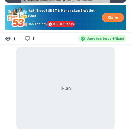
Ikuti Tryout SNBT & Menangkan E-Wallet
100rb
Klaim
Habis dalam
00
:
08
:
02
:
15
1
1
Jawaban terverifikasi
Iklan