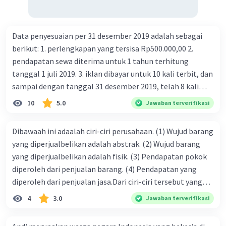
Data penyesuaian per 31 desember 2019 adalah sebagai
berikut: 1. perlengkapan yang tersisa Rp500.000,00 2.
pendapatan sewa diterima untuk 1 tahun terhitung
tanggal 1 juli 2019. 3. iklan dibayar untuk 10 kali terbit, dan
sampai dengan tanggal 31 desember 2019, telah 8 kali
terbit. 4. gaji terutang untuk periode berjalan sebesar
10
5.0
Jawaban terverifikasi
Rp800.000,00 dari data di atas, pencatatan jurnal pembalik
yang benar adalah ....
Dibawaah ini adaalah ciri-ciri perusahaan. (1) Wujud barang
yang diperjualbelikan adalah abstrak. (2) Wujud barang
yang diperjualbelikan adalah fisik. (3) Pendapatan pokok
diperoleh dari penjualan barang. (4) Pendapatan yang
diperoleh dari penjualan jasa.Dari ciri-ciri tersebut yang
merupakan ciri dari perusahaan dagang ditunjukan pada
4
3.0
Jawaban terverifikasi
nomor…. a. 1 dan 3 b. 3 dan 4 c. 2 dan 3 d. 1 dan 2 e. 2 dan 4