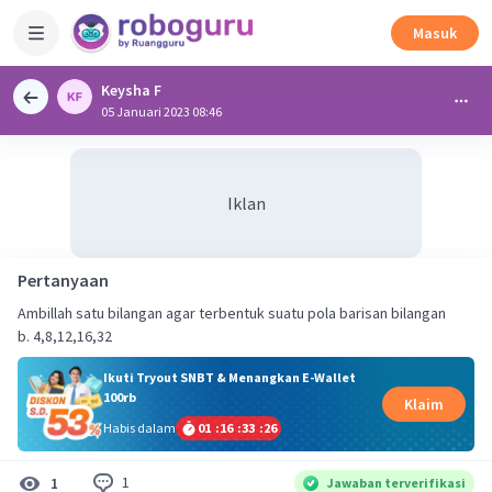
Masuk
Keysha F
05 Januari 2023 08:46
Iklan
Pertanyaan
Ambillah satu bilangan agar terbentuk suatu pola barisan bilangan
b. 4,8,12,16,32
Ikuti Tryout SNBT & Menangkan E-Wallet
100rb
Klaim
Habis dalam
01
:
16
:
33
:
26
1
1
Jawaban terverifikasi