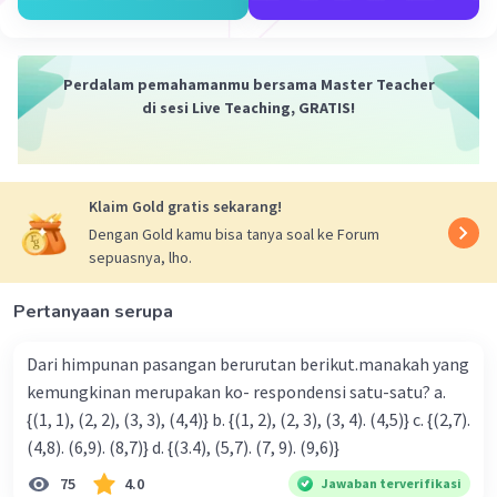
·
0.0
(
0
)
Balas
Beri Rating
Perdalam pemahamanmu bersama Master Teacher
di sesi Live Teaching, GRATIS!
Klaim Gold gratis sekarang!
Iklan
Dengan Gold kamu bisa tanya soal ke Forum
sepuasnya, lho.
Pertanyaan serupa
Dari himpunan pasangan berurutan berikut.manakah yang
kemungkinan merupakan ko- respondensi satu-satu? a.
{(1, 1), (2, 2), (3, 3), (4,4)} b. {(1, 2), (2, 3), (3, 4). (4,5)} c. {(2,7).
(4,8). (6,9). (8,7)} d. {(3.4), (5,7). (7, 9). (9,6)}
75
4.0
Jawaban terverifikasi