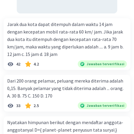
Jarak dua kota dapat ditempuh dalam waktu 14 jam
dengan kecepatan mobil rata-rata 60 km/ jam. Jika jarak
dua kota itu ditempuh dengan kecepatan rata-rata 70
km/jam, maka waktu yang diperlukan adalah .... a. 9 jam b.
12 jam c. 15 jam d. 18 jam
42
4.2
Jawaban terverifikasi
Dari 200 orang pelamar, peluang mereka diterima adalah
0,15. Banyak pelamar yang tidak diterima adalah ... orang.
A. 30 B. 75 C. 150 D. 170
33
2.5
Jawaban terverifikasi
Nyatakan himpunan berikut dengan mendaftar anggota-
anggotanyal D={ planet-planet penyusun tata surya\}